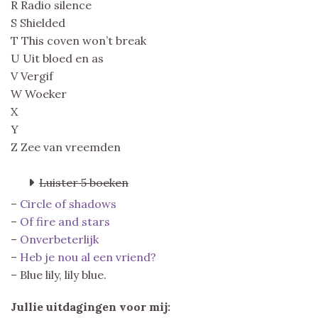
R Radio silence
S Shielded
T This coven won’t break
U Uit bloed en as
V Vergif
W Woeker
X
Y
Z Zee van vreemden
Luister 5 boeken
–
Circle of shadows
–
Of fire and stars
–
Onverbeterlijk
–
Heb je nou al een vriend?
– Blue lily, lily blue.
Jullie uitdagingen voor mij: