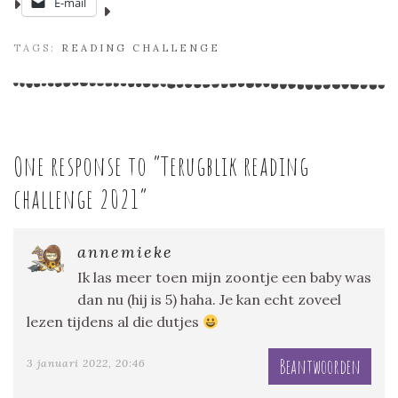
E-mail
TAGS:
READING CHALLENGE
One response to “
Terugblik reading
challenge 2021
”
annemieke
Ik las meer toen mijn zoontje een baby was
dan nu (hij is 5) haha. Je kan echt zoveel
lezen tijdens al die dutjes
Beantwoorden
3 januari 2022, 20:46