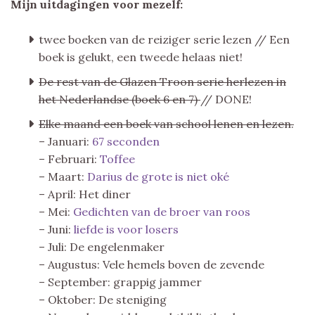
Mijn uitdagingen voor mezelf:
twee boeken van de reiziger serie lezen // Een
boek is gelukt, een tweede helaas niet!
De rest van de Glazen Troon serie herlezen in
het Nederlandse (boek 6 en 7)
// DONE!
Elke maand een boek van school lenen en lezen.
– Januari:
67 seconden
– Februari:
Toffee
– Maart:
Darius de grote is niet oké
– April: Het diner
– Mei:
Gedichten van de broer van roos
– Juni:
liefde is voor losers
– Juli: De engelenmaker
– Augustus: Vele hemels boven de zevende
– September: grappig jammer
– Oktober: De steniging