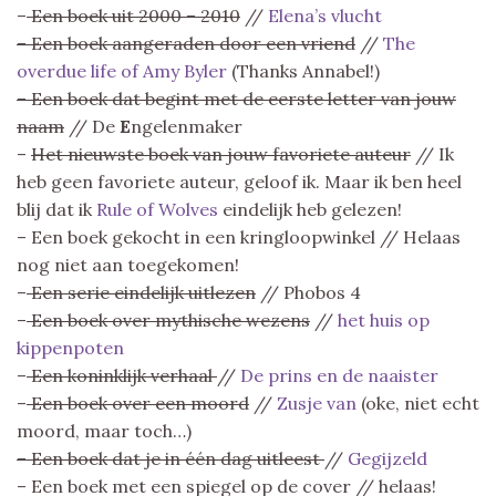
–
Een boek uit 2000 – 2010
//
Elena’s vlucht
– Een boek aangeraden door een vriend
//
The
overdue life of Amy Byler
(Thanks Annabel!)
– Een boek dat begint met de eerste letter van jouw
naam
// De
E
ngelenmaker
–
Het nieuwste boek van jouw favoriete auteur
// Ik
heb geen favoriete auteur, geloof ik. Maar ik ben heel
blij dat ik
Rule of Wolves
eindelijk heb gelezen!
– Een boek gekocht in een kringloopwinkel // Helaas
nog niet aan toegekomen!
–
Een serie eindelijk uitlezen
// Phobos 4
–
Een boek over mythische wezens
//
het huis op
kippenpoten
–
Een koninklijk verhaal
//
De prins en de naaister
–
Een boek over een moord
//
Zusje van
(oke, niet echt
moord, maar toch…)
– Een boek dat je in één dag uitleest
//
Gegijzeld
– Een boek met een spiegel op de cover // helaas!