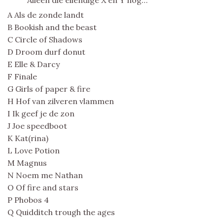
Alleen die ellendige X en Y nog…
A Als de zonde landt
B Bookish and the beast
C Circle of Shadows
D Droom durf donut
E Elle & Darcy
F Finale
G Girls of paper & fire
H Hof van zilveren vlammen
I Ik geef je de zon
J Joe speedboot
K Kat(rina)
L Love Potion
M Magnus
N Noem me Nathan
O Of fire and stars
P Phobos 4
Q Quidditch trough the ages