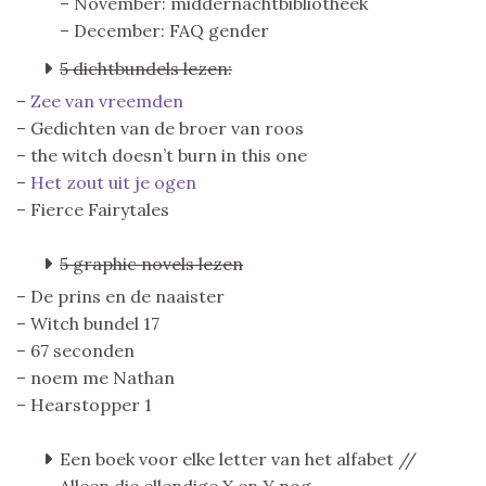
– November: middernachtbibliotheek
– December: FAQ gender
5 dichtbundels lezen:
–
Zee van vreemden
– Gedichten van de broer van roos
– the witch doesn’t burn in this one
–
Het zout uit je ogen
– Fierce Fairytales
5 graphic novels lezen
– De prins en de naaister
– Witch bundel 17
– 67 seconden
– noem me Nathan
– Hearstopper 1
Een boek voor elke letter van het alfabet //