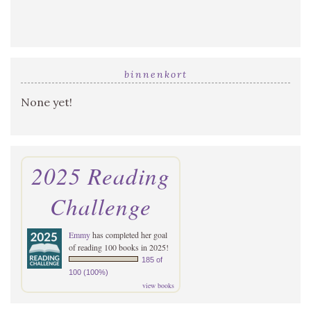
binnenkort
None yet!
2025 Reading
Challenge
Emmy
has completed her goal
of reading 100 books in 2025!
185 of
100 (100%)
view books