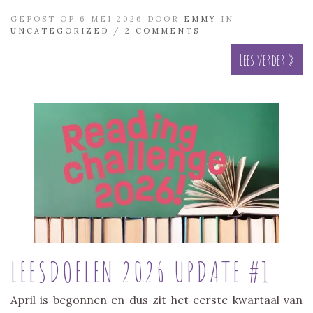
GEPOST OP 6 MEI 2026 DOOR
EMMY
IN
UNCATEGORIZED
/
2 COMMENTS
Lees verder »
LEESDOELEN 2026 UPDATE #1
April is begonnen en dus zit het eerste kwartaal van