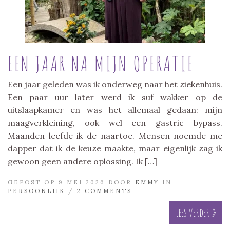
EEN JAAR NA MIJN OPERATIE
Een jaar geleden was ik onderweg naar het ziekenhuis.
Een paar uur later werd ik suf wakker op de
uitslaapkamer en was het allemaal gedaan: mijn
maagverkleining, ook wel een gastric bypass.
Maanden leefde ik de naartoe. Mensen noemde me
dapper dat ik de keuze maakte, maar eigenlijk zag ik
gewoon geen andere oplossing. Ik […]
GEPOST OP 9 MEI 2026 DOOR
EMMY
IN
PERSOONLIJK
/
2 COMMENTS
Lees verder »