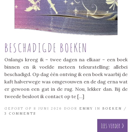
BESCHADIGDE BOEKEN
Onlangs kreeg ik – twee dagen na elkaar – een boek
binnen en ik voelde meteen teleurstelling: allebei
beschadigd. Op dag één ontving ik een boek waarbij de
kaft halverwege was omgevouwen en de dag erna wat
er gewoon een gat in de rug. Nou, lekker dan. Bij de
tweede besloot ik contact op te […]
GEPOST OP 8 JUNI 2026 DOOR
EMMY
IN
BOEKEN
/
3 COMMENTS
Lees verder »