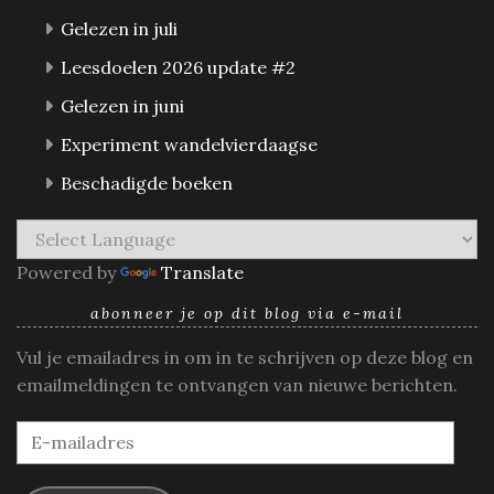
Gelezen in juli
Leesdoelen 2026 update #2
Gelezen in juni
Experiment wandelvierdaagse
Beschadigde boeken
Powered by
Translate
abonneer je op dit blog via e-mail
Vul je emailadres in om in te schrijven op deze blog en
emailmeldingen te ontvangen van nieuwe berichten.
E-
mailadres