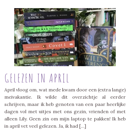
GELEZEN IN APRIL
April vloog om, wat mede kwam door een (extra lange)
meivakantie. Ik wilde dit overzichtje al eerder
schrijven, maar ik heb genoten van een paar heerlijke
dagen vol met uitjes met ons gezin, vrienden of met
alleen Lily. Geen zin om mijn laptop te pakken! Ik heb
in april vet veel gelezen. Ja, ik had […]