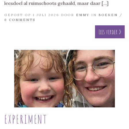
leesdoel al ruimschoots gehaald, maar daar […]
GEPOST OP 1 JULI 2026 DOOR
EMMY
IN
BOEKEN
/
0 COMMENTS
Lees verder »
EXPERIMENT