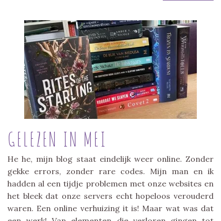
GELEZEN IN MEI
He he, mijn blog staat eindelijk weer online. Zonder
gekke errors, zonder rare codes. Mijn man en ik
hadden al een tijdje problemen met onze websites en
het bleek dat onze servers echt hopeloos verouderd
waren. Een online verhuizing it is! Maar wat was dat
een werk! Van elementen die verloren gingen tot