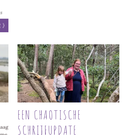
S
r »
EEN CHAOTISCHE
SCHRIJFUPDATE
daag
mme,