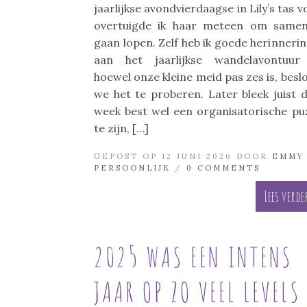
jaarlijkse avondvierdaagse in Lily’s tas v
overtuigde ik haar meteen om same
gaan lopen. Zelf heb ik goede herinneri
aan het jaarlijkse wandelavontuur
hoewel onze kleine meid pas zes is, besl
we het te proberen. Later bleek juist 
week best wel een organisatorische pu
te zijn, […]
GEPOST OP 12 JUNI 2026 DOOR
EMMY
PERSOONLIJK
/
0 COMMENTS
Lees verde
2025 WAS EEN INTENS
JAAR OP ZO VEEL LEVELS