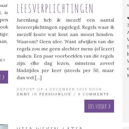
LEESVERPLICHTINGEN
paar
, is
open
Jarenlang heb ik mezelf een aantal
 ook
leesverplichtingen opgelegd. Regels waar ik
ige
mezelf koste wat kost aan moest houden.
aan,
Waarom? Geen idee. Want afwijken van die
regels zou me geen slechter mens (of lezer)
maken. Een paar voorbeelden van die regels
MY
zijn: elke dag lezen, minstens zoveel
bladzijdes per keer (steeds per 50, maar
r »
dan wel […]
GEPOST OP 4 DECEMBER 2025 DOOR
EMMY
IN
PERSOONLIJK
/
0 COMMENTS
Lees verder »