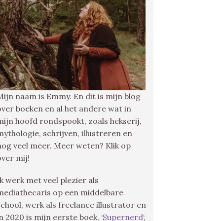
Mijn naam is Emmy. En dit is mijn blog
over boeken en al het andere wat in
mijn hoofd rondspookt, zoals hekserij,
mythologie, schrijven, illustreren en
nog veel meer. Meer weten? Klik op
over mij!
Ik werk met veel plezier als
mediathecaris op een middelbare
school, werk als freelance illustrator en
in 2020 is mijn eerste boek, ‘
Supernerd
‘,