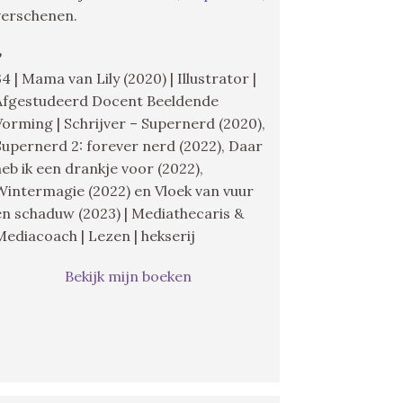
verschenen.
♥
34 | Mama van Lily (2020) | Illustrator |
Afgestudeerd Docent Beeldende
Vorming | Schrijver – Supernerd (2020),
Supernerd 2: forever nerd (2022), Daar
heb ik een drankje voor (2022),
Wintermagie (2022) en Vloek van vuur
en schaduw (2023) | Mediathecaris &
Mediacoach | Lezen | hekserij
Bekijk mijn boeken