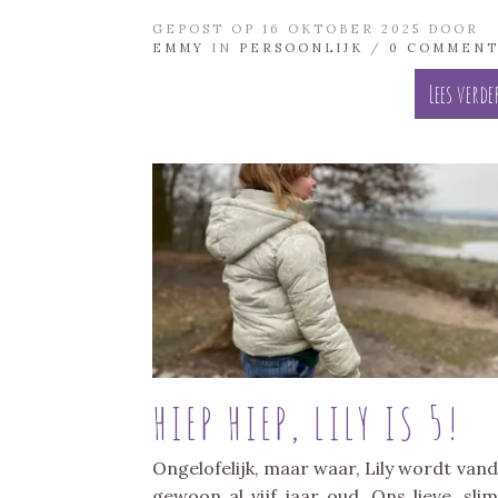
GEPOST OP 16 OKTOBER 2025 DOOR
EMMY
IN
PERSOONLIJK
/
0 COMMENT
Lees verde
HIEP HIEP, LILY IS 5!
Ongelofelijk, maar waar, Lily wordt van
gewoon al vijf jaar oud. Ons lieve, sli