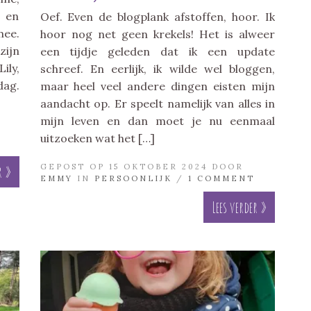
e en
Oef. Even de blogplank afstoffen, hoor. Ik
mee.
hoor nog net geen krekels! Het is alweer
zijn
een tijdje geleden dat ik een update
ily,
schreef. En eerlijk, ik wilde wel bloggen,
dag.
maar heel veel andere dingen eisten mijn
aandacht op. Er speelt namelijk van alles in
mijn leven en dan moet je nu eenmaal
uitzoeken wat het […]
GEPOST OP 15 OKTOBER 2024 DOOR
r »
EMMY
IN
PERSOONLIJK
/
1 COMMENT
Lees verder »