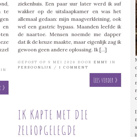
ond,
ziekenhuis. Een paar uur later werd ik suf
n te
wakker op de uitslaapkamer en was het
ngen
allemaal gedaan: mijn maagverkleining, ook
 en
wel een gastric bypass. Maanden leefde ik
oten
de naartoe. Mensen noemde me dapper
deze
dat ik de keuze maakte, maar eigenlijk zag ik
zzel
gewoon geen andere oplossing. Ik […]
GEPOST OP 9 MEI 2026 DOOR
EMMY
IN
PERSOONLIJK
/
1 COMMENT
IN
Lees verder »
r »
IK KAPTE MET DIE
ZELFOPGELEGDE