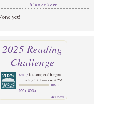
binnenkort
None yet!
2025 Reading
Challenge
Emmy
has completed her goal
of reading 100 books in 2025!
185 of
100 (100%)
view books