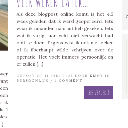
VIER WEKEN LATER…
Als deze blogpost online komt, is het 4,5
week geleden dat ik werd geopereerd. Iets
waar ik maanden naar uit heb gekeken. Iets
wat ik vorig jaar echt niet verwacht had
ooit te doen. Ergens wist ik ook niet zeker
of ik überhaupt wilde schrijven over de
operatie. Het voelt immers persoonlijk en
er zullen […]
ver
GEPOST OP 11 JUNI 2025 DOOR
EMMY
IN
want
PERSOONLIJK
/
1 COMMENT
 een
Lees verder »
 een
p ik
ds 1
es.
…]