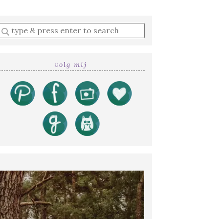
Enter
a
search
query
volg mij