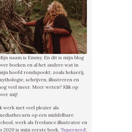
Mijn naam is Emmy. En dit is mijn blog
over boeken en al het andere wat in
mijn hoofd rondspookt, zoals hekserij,
mythologie, schrijven, illustreren en
nog veel meer. Meer weten? Klik op
over mij!
Ik werk met veel plezier als
mediathecaris op een middelbare
school, werk als freelance illustrator en
in 2020 is mijn eerste boek, ‘
Supernerd
‘,