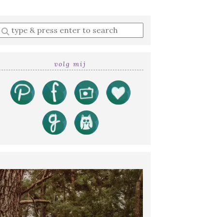
Enter
a
search
query
volg mij