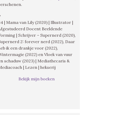
verschenen.
♥
34 | Mama van Lily (2020) | Illustrator |
Afgestudeerd Docent Beeldende
Vorming | Schrijver – Supernerd (2020),
Supernerd 2: forever nerd (2022), Daar
heb ik een drankje voor (2022),
Wintermagie (2022) en Vloek van vuur
en schaduw (2023) | Mediathecaris &
Mediacoach | Lezen | hekserij
Bekijk mijn boeken