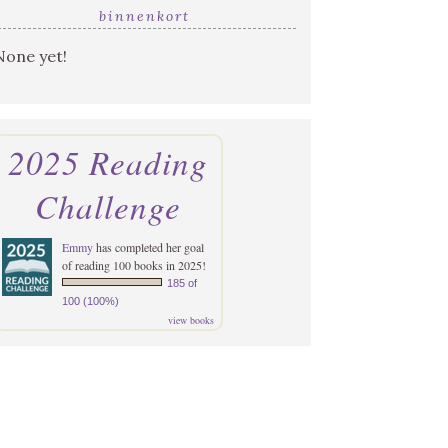
binnenkort
None yet!
2025 Reading
Challenge
Emmy
has completed her goal
of reading 100 books in 2025!
185 of
100 (100%)
view books