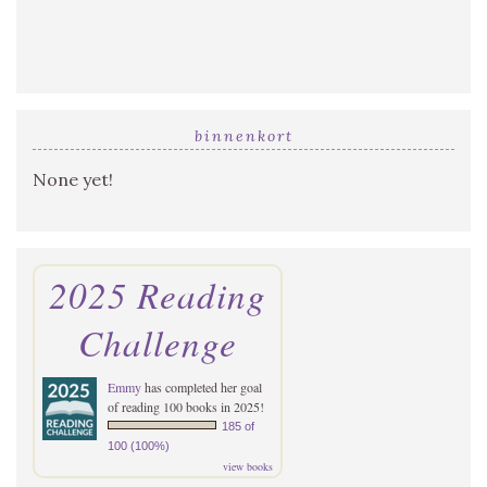
binnenkort
None yet!
2025 Reading
Challenge
Emmy
has completed her goal
of reading 100 books in 2025!
185 of
100 (100%)
view books