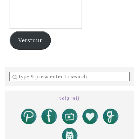
Verstuur
Enter
a
search
query
volg mij