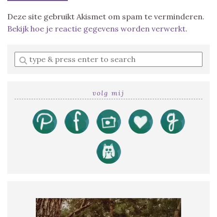
Deze site gebruikt Akismet om spam te verminderen.
Bekijk hoe je reactie gegevens worden verwerkt
.
Enter
a
search
query
volg mij