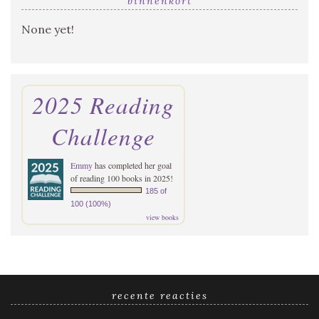
binnenkort
None yet!
2025 Reading
Challenge
Emmy
has completed her goal
of reading 100 books in 2025!
185 of
100 (100%)
view books
recente reacties