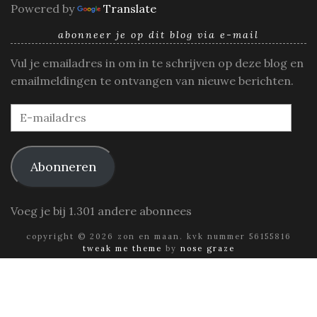
Powered by
Translate
abonneer je op dit blog via e-mail
Vul je emailadres in om in te schrijven op deze blog en
emailmeldingen te ontvangen van nieuwe berichten.
E-
mailadres
Abonneren
Voeg je bij 1.301 andere abonnees
copyright © 2026 zon en maan. kvk nummer 56155816
tweak me theme
by
nose graze