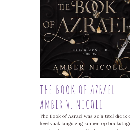
THE BOOK OF AZRAEL –
AMBER V. NICOLE
The Book of Azrael was zo’n titel die ik 
heel vaak langs zag komen op booksta