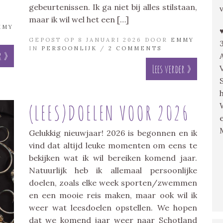
gebeurtenissen. Ik ga niet bij alles stilstaan,
maar ik wil wel het een […]
MMY
GEPOST OP 8 JANUARI 2026 DOOR
EMMY
IN
PERSOONLIJK
/
2 COMMENTS
r »
Lees verder »
(LEES)DOELEN VOOR 2026
Gelukkig nieuwjaar! 2026 is begonnen en ik
vind dat altijd leuke momenten om eens te
bekijken wat ik wil bereiken komend jaar.
Natuurlijk heb ik allemaal persoonlijke
doelen, zoals elke week sporten/zwemmen
en een mooie reis maken, maar ook wil ik
weer wat leesdoelen opstellen. We hopen
dat we komend jaar weer naar Schotland