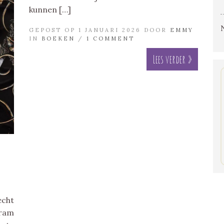
kunnen […]
GEPOST OP 1 JANUARI 2026 DOOR
EMMY
IN
BOEKEN
/
1 COMMENT
Lees verder »
echt
gram