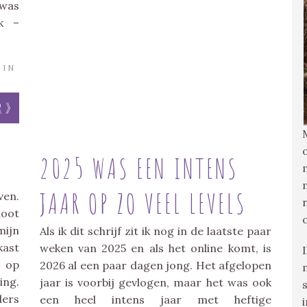
 was
k –
IN
r »
2025 WAS EEN INTENS
JAAR OP ZO VEEL LEVELS
ven.
loot
mijn
Als ik dit schrijf zit ik nog in de laatste paar
kast
weken van 2025 en als het online komt, is
g op
2026 al een paar dagen jong. Het afgelopen
ing.
jaar is voorbij gevlogen, maar het was ook
ders
een heel intens jaar met heftige