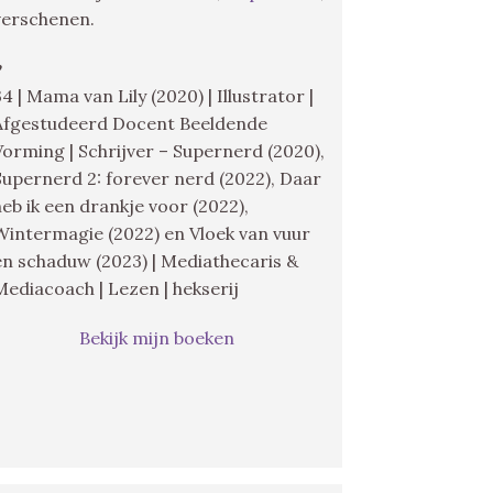
verschenen.
♥
34 | Mama van Lily (2020) | Illustrator |
Afgestudeerd Docent Beeldende
Vorming | Schrijver – Supernerd (2020),
Supernerd 2: forever nerd (2022), Daar
heb ik een drankje voor (2022),
Wintermagie (2022) en Vloek van vuur
en schaduw (2023) | Mediathecaris &
Mediacoach | Lezen | hekserij
Bekijk mijn boeken