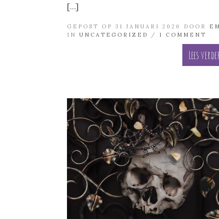
[…]
GEPOST OP 31 JANUARI 2026 DOOR
E
IN
UNCATEGORIZED
/
1 COMMENT
Lees verde