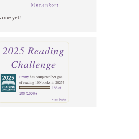
binnenkort
None yet!
2025 Reading
Challenge
Emmy
has completed her goal
of reading 100 books in 2025!
185 of
100 (100%)
view books