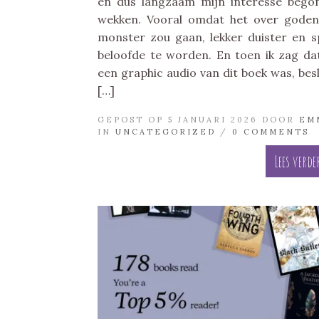
en dus langzaam mijn interesse bego
wekken. Vooral omdat het over gode
monster zou gaan, lekker duister en s
beloofde te worden. En toen ik zag da
een graphic audio van dit boek was, bes
[…]
GEPOST OP 5 JANUARI 2026 DOOR
EM
IN
UNCATEGORIZED
/
0 COMMENTS
Lees verde