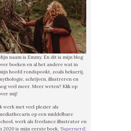
Mijn naam is Emmy. En dit is mijn blog
over boeken en al het andere wat in
mijn hoofd rondspookt, zoals hekserij,
mythologie, schrijven, illustreren en
nog veel meer. Meer weten? Klik op
over mij!
Ik werk met veel plezier als
mediathecaris op een middelbare
school, werk als freelance illustrator en
in 2020 is mijn eerste boek, ‘
Supernerd
‘,