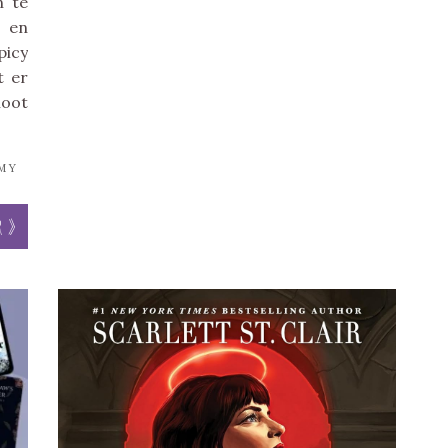
n te
n en
picy
t er
loot
MY
r »