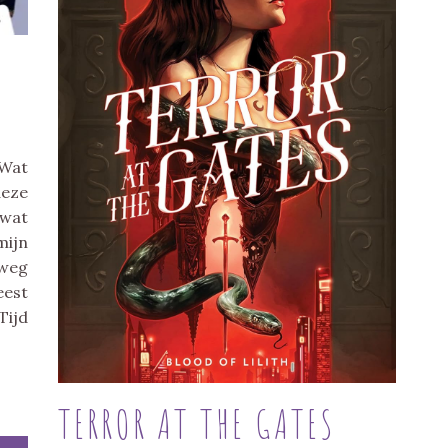
 Wat
deze
 wat
mijn
lweg
eest
Tijd
TERROR AT THE GATES