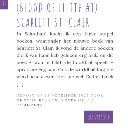
r »
(BLOOD OF LILITH #1) –
SCARLETT ST. CLAIR
In Schotland kocht ik een flinke stapel
boeken, waaronder het nieuwe boek van
Scarlett St. Clair. Ik vond de andere boeken
die ik van haar heb gelezen erg leuk, en dit
boek – waarin Lilith de hoofdrol speelt –
sprak me erg aan. Ook de worldbuilding die
werd beschreven trok me wel. En het bleek
[…]
GEPOST OP 25 DECEMBER 2025 DOOR
EMMY
IN
BOEKEN
,
RECENSIE
/
0
COMMENTS
Lees verder »