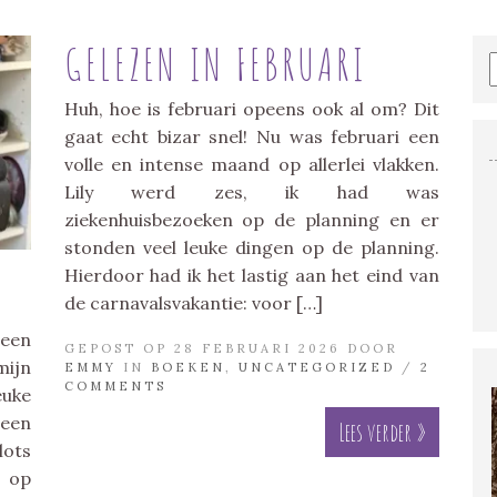
GELEZEN IN FEBRUARI
Huh, hoe is februari opeens ook al om? Dit
gaat echt bizar snel! Nu was februari een
volle en intense maand op allerlei vlakken.
Lily werd zes, ik had was
ziekenhuisbezoeken op de planning en er
stonden veel leuke dingen op de planning.
Hierdoor had ik het lastig aan het eind van
de carnavalsvakantie: voor […]
 een
GEPOST OP 28 FEBRUARI 2026 DOOR
mijn
EMMY
IN
BOEKEN
,
UNCATEGORIZED
/
2
COMMENTS
euke
een
Lees verder »
lots
t op