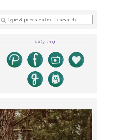
Enter
a
search
query
volg mij