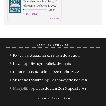
Emmy
has completed her goal
of reading 100 books in 2025!
185 of
100 (100%)
view books
recente reacties
Ky-er
op
Aquamarkers van de action
Lilian
op
Diersymboliek: de muis
Luna
op
Leesdoelen 2026 update #2
Susanne l Sylluna
op
Beschadigde boeken
Marjolijn
op
Leesdoelen 2026 update #2
recente berichten