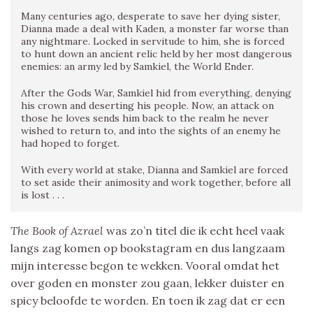
Many centuries ago, desperate to save her dying sister,
Dianna made a deal with Kaden, a monster far worse than
any nightmare. Locked in servitude to him, she is forced
to hunt down an ancient relic held by her most dangerous
enemies: an army led by Samkiel, the World Ender.
After the Gods War, Samkiel hid from everything, denying
his crown and deserting his people. Now, an attack on
those he loves sends him back to the realm he never
wished to return to, and into the sights of an enemy he
had hoped to forget.
With every world at stake, Dianna and Samkiel are forced
to set aside their animosity and work together, before all
is lost . . .
The Book of Azrael
was zo’n titel die ik echt heel vaak
langs zag komen op bookstagram en dus langzaam
mijn interesse begon te wekken. Vooral omdat het
over goden en monster zou gaan, lekker duister en
spicy beloofde te worden. En toen ik zag dat er een