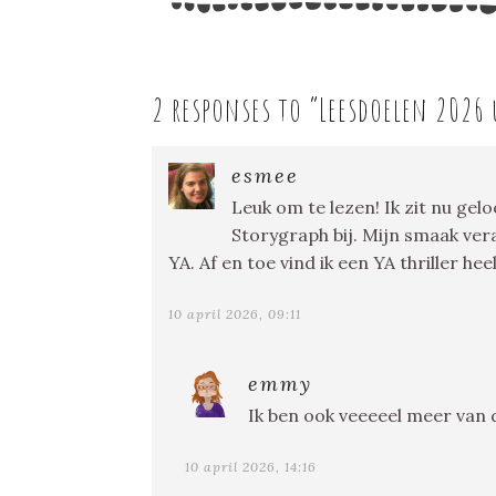
2 responses to “
Leesdoelen 2026 
esmee
Leuk om te lezen! Ik zit nu ge
Storygraph bij. Mijn smaak ve
YA. Af en toe vind ik een YA thriller heel 
10 april 2026, 09:11
emmy
Ik ben ook veeeeel meer van
10 april 2026, 14:16