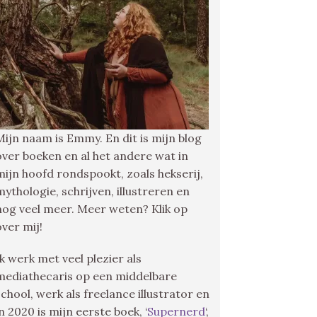
Mijn naam is Emmy. En dit is mijn blog
over boeken en al het andere wat in
mijn hoofd rondspookt, zoals hekserij,
mythologie, schrijven, illustreren en
nog veel meer. Meer weten? Klik op
over mij!
Ik werk met veel plezier als
mediathecaris op een middelbare
school, werk als freelance illustrator en
in 2020 is mijn eerste boek, ‘
Supernerd
‘,