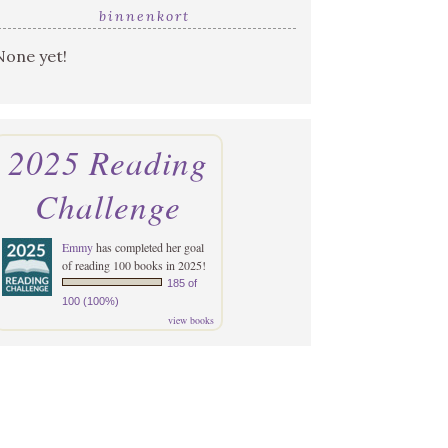
binnenkort
None yet!
2025 Reading
Challenge
Emmy
has completed her goal
of reading 100 books in 2025!
185 of
100 (100%)
view books