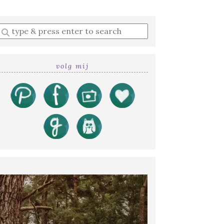
Enter
a
search
query
volg mij