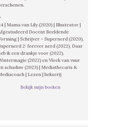
verschenen.
♥
34 | Mama van Lily (2020) | Illustrator |
Afgestudeerd Docent Beeldende
Vorming | Schrijver – Supernerd (2020),
Supernerd 2: forever nerd (2022), Daar
heb ik een drankje voor (2022),
Wintermagie (2022) en Vloek van vuur
en schaduw (2023) | Mediathecaris &
Mediacoach | Lezen | hekserij
Bekijk mijn boeken