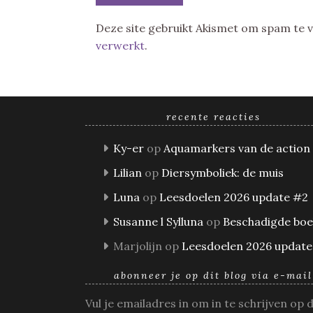
Deze site gebruikt Akismet om spam te
verwerkt
.
recente reacties
Ky-er
op
Aquamarkers van de action
Lilian
op
Diersymboliek: de muis
Luna
op
Leesdoelen 2026 update #2
Susanne l Sylluna
op
Beschadigde bo
Marjolijn
op
Leesdoelen 2026 update
abonneer je op dit blog via e-mail
Vul je emailadres in om in te schrijven op 