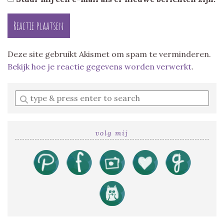
Deze site gebruikt Akismet om spam te verminderen.
Bekijk hoe je reactie gegevens worden verwerkt
.
Enter
a
search
query
volg mij