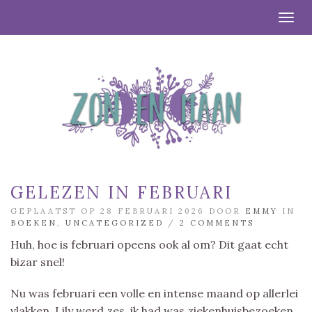
Togg
GELEZEN IN FEBRUARI
GEPLAATST OP 28 FEBRUARI 2026 DOOR
EMMY
IN
BOEKEN
,
UNCATEGORIZED
/
2 COMMENTS
Huh, hoe is februari opeens ook al om? Dit gaat echt
bizar snel!
Nu was februari een volle en intense maand op allerlei
vlakken. Lily werd zes, ik had was ziekenhuisbezoeken