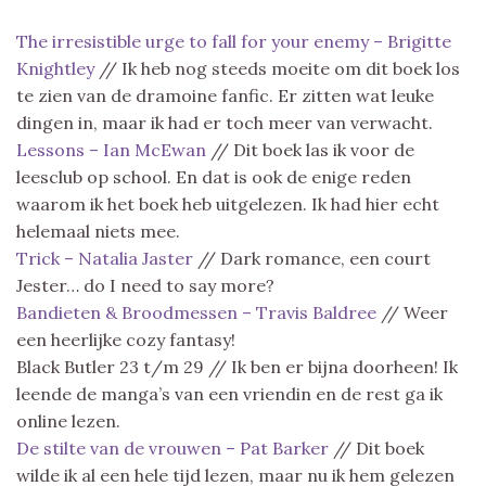
The irresistible urge to fall for your enemy – Brigitte
Knightley
// Ik heb nog steeds moeite om dit boek los
te zien van de dramoine fanfic. Er zitten wat leuke
dingen in, maar ik had er toch meer van verwacht.
Lessons – Ian McEwan
// Dit boek las ik voor de
leesclub op school. En dat is ook de enige reden
waarom ik het boek heb uitgelezen. Ik had hier echt
helemaal niets mee.
Trick – Natalia Jaster
// Dark romance, een court
Jester… do I need to say more?
Bandieten & Broodmessen – Travis Baldree
// Weer
een heerlijke cozy fantasy!
Black Butler 23 t/m 29 // Ik ben er bijna doorheen! Ik
leende de manga’s van een vriendin en de rest ga ik
online lezen.
De stilte van de vrouwen – Pat Barker
// Dit boek
wilde ik al een hele tijd lezen, maar nu ik hem gelezen