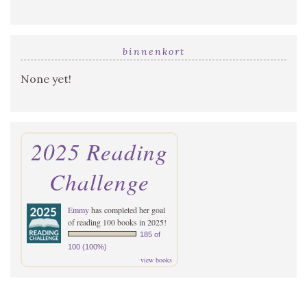
binnenkort
None yet!
2025 Reading
Challenge
Emmy
has completed her goal
of reading 100 books in 2025!
185 of
100 (100%)
view books