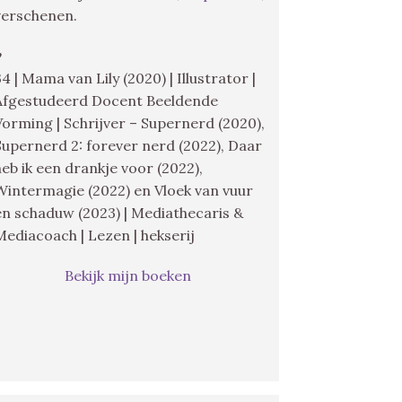
verschenen.
♥
34 | Mama van Lily (2020) | Illustrator |
Afgestudeerd Docent Beeldende
Vorming | Schrijver – Supernerd (2020),
Supernerd 2: forever nerd (2022), Daar
heb ik een drankje voor (2022),
Wintermagie (2022) en Vloek van vuur
en schaduw (2023) | Mediathecaris &
Mediacoach | Lezen | hekserij
Bekijk mijn boeken