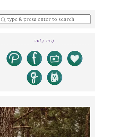
Enter
a
search
query
volg mij