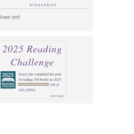
binnenkort
None yet!
2025 Reading
Challenge
Emmy
has completed her goal
of reading 100 books in 2025!
185 of
100 (100%)
view books