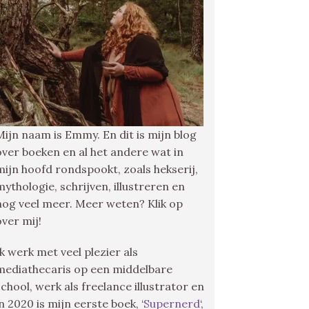
Mijn naam is Emmy. En dit is mijn blog
over boeken en al het andere wat in
mijn hoofd rondspookt, zoals hekserij,
mythologie, schrijven, illustreren en
nog veel meer. Meer weten? Klik op
over mij!
Ik werk met veel plezier als
mediathecaris op een middelbare
school, werk als freelance illustrator en
in 2020 is mijn eerste boek, ‘
Supernerd
‘,