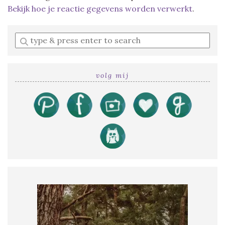
Bekijk hoe je reactie gegevens worden verwerkt
.
Enter
a
search
query
volg mij