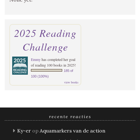
2025 Reading
Challenge
Emmy
has completed her goal
of reading 100 books in 2025!
185 of
100 (100%)
view books
recente reacties
Ky-er
op
Aquamarkers van de action