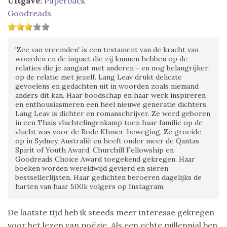
Uitgave:
Paperback
Goodreads
'Zee van vreemden' is een testament van de kracht van
woorden en de impact die zij kunnen hebben op de
relaties die je aangaat met anderen - en nog belangrijker:
op de relatie met jezelf. Lang Leav drukt delicate
gevoelens en gedachten uit in woorden zoals niemand
anders dit kan. Haar boodschap en haar werk inspireren
en enthousiasmeren een heel nieuwe generatie dichters.
Lang Leav is dichter en romanschrijver. Ze werd geboren
in een Thais vluchtelingenkamp toen haar familie op de
vlucht was voor de Rode Khmer-beweging. Ze groeide
op in Sydney, Australië en heeft onder meer de Qantas
Spirit of Youth Award, Churchill Fellowship en
Goodreads Choice Award toegekend gekregen. Haar
boeken worden wereldwijd gevierd en sieren
bestsellerlijsten. Haar gedichten beroeren dagelijks de
harten van haar 500k volgers op Instagram.
De laatste tijd heb ik steeds meer interesse gekregen
voor het lezen van poëzie. Als een echte millennial ben