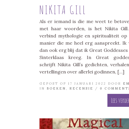
NIKITA GILL
Als er iemand is die me weet te betov
met haar woorden, is het Nikita Gill.
verbind mythologie en spiritualiteit op
manier die me heel erg aanspreekt. Ik
dan ook erg blij dat ik Great Goddesses
Sinterklaas kreeg. In Great godde
schrijft Nikita Gill’s gedichten, verhale
vertellingen over allerlei godinnen, […]
GEPOST OP 17 JANUARI 2022 DOOR
E
IN
BOEKEN
,
RECENSIE
/
0 COMMENT
Lees verde