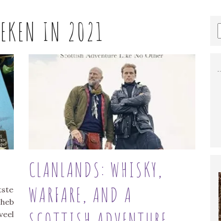
EKEN IN 2021
CLANLANDS: WHISKY,
WARFARE, AND A
tste
 heb
SCOTTISH ADVENTURE
veel