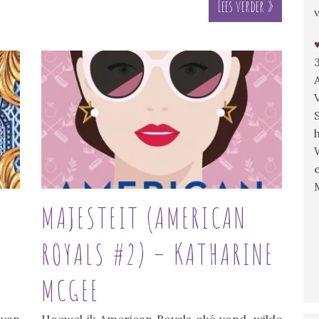
Lees verder »
MAJESTEIT (AMERICAN
ROYALS #2) – KATHARINE
MCGEE
 van
Hoewel ik American Royals oké vond, wilde