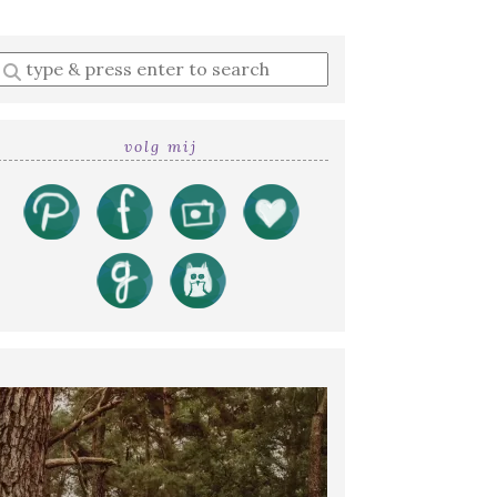
Enter
a
search
query
volg mij