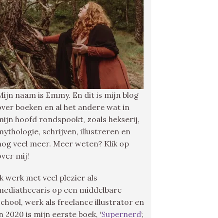
Mijn naam is Emmy. En dit is mijn blog
over boeken en al het andere wat in
mijn hoofd rondspookt, zoals hekserij,
mythologie, schrijven, illustreren en
nog veel meer. Meer weten? Klik op
over mij!
Ik werk met veel plezier als
mediathecaris op een middelbare
school, werk als freelance illustrator en
in 2020 is mijn eerste boek, ‘
Supernerd
‘,