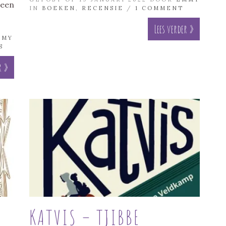
een
IN
BOEKEN
,
RECENSIE
/
1 COMMENT
Lees verder »
MMY
S
r »
KATVIS – TJIBBE