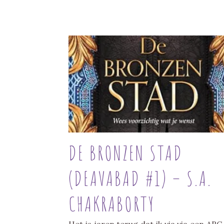
DE BRONZEN STAD
(DEAVABAD #1) – S.A.
CHAKRABORTY
Het is jaren terug dat ik via via een ARC