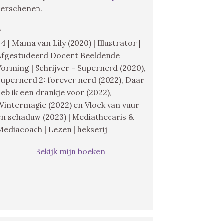
verschenen.
♥
34 | Mama van Lily (2020) | Illustrator |
Afgestudeerd Docent Beeldende
Vorming | Schrijver – Supernerd (2020),
Supernerd 2: forever nerd (2022), Daar
heb ik een drankje voor (2022),
Wintermagie (2022) en Vloek van vuur
en schaduw (2023) | Mediathecaris &
Mediacoach | Lezen | hekserij
Bekijk mijn boeken