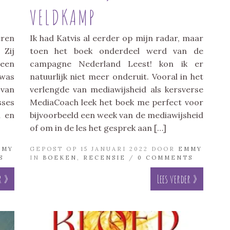
VELDKAMP
eren
Ik had Katvis al eerder op mijn radar, maar
 Zij
toen het boek onderdeel werd van de
 een
campagne Nederland Leest! kon ik er
 was
natuurlijk niet meer onderuit. Vooral in het
 van
verlengde van mediawijsheid als kersverse
sses
MediaCoach leek het boek me perfect voor
n en
bijvoorbeeld een week van de mediawijsheid
of om in de les het gesprek aan […]
MMY
GEPOST OP 15 JANUARI 2022 DOOR
EMMY
S
IN
BOEKEN
,
RECENSIE
/
0 COMMENTS
r »
Lees verder »