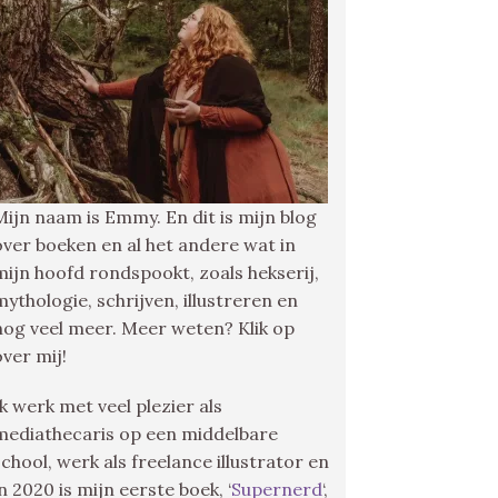
Mijn naam is Emmy. En dit is mijn blog
over boeken en al het andere wat in
mijn hoofd rondspookt, zoals hekserij,
mythologie, schrijven, illustreren en
nog veel meer. Meer weten? Klik op
over mij!
Ik werk met veel plezier als
mediathecaris op een middelbare
school, werk als freelance illustrator en
in 2020 is mijn eerste boek, ‘
Supernerd
‘,