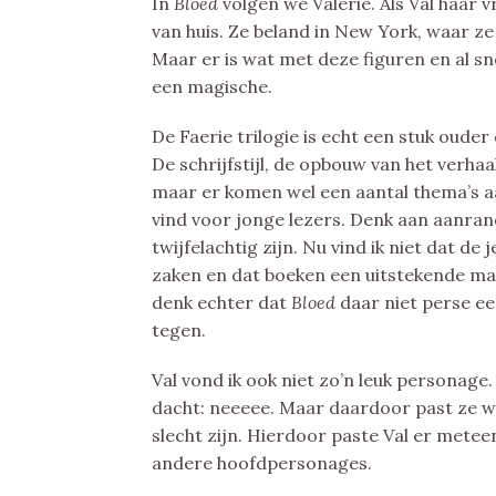
In
Bloed
volgen we Valerie. Als Val haar 
van huis. Ze beland in New York, waar ze 
Maar er is wat met deze figuren en al s
een magische.
De Faerie trilogie is echt een stuk ouder
De schrijfstijl, de opbouw van het verhaal
maar er komen wel een aantal thema’s aa
vind voor jonge lezers. Denk aan aanrand
twijfelachtig zijn. Nu vind ik niet dat d
zaken en dat boeken een uitstekende man
denk echter dat
Bloed
daar niet perse e
tegen.
Val vond ik ook niet zo’n leuk personage
dacht: neeeee. Maar daardoor past ze we
slecht zijn. Hierdoor paste Val er mete
andere hoofdpersonages.