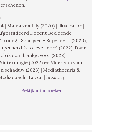
verschenen.
♥
34 | Mama van Lily (2020) | Illustrator |
Afgestudeerd Docent Beeldende
Vorming | Schrijver – Supernerd (2020),
Supernerd 2: forever nerd (2022), Daar
heb ik een drankje voor (2022),
Wintermagie (2022) en Vloek van vuur
en schaduw (2023) | Mediathecaris &
Mediacoach | Lezen | hekserij
Bekijk mijn boeken