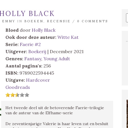
 HOLLY BLACK
R
EMMY
IN
BOEKEN
,
RECENSIE
/
0 COMMENTS
Bloed
door
Holly Black
Ook door deze auteur:
Witte Kat
Serie:
Faerie #2
Uitgever:
Boekerij
| December 2021
Genres:
Fantasy
,
Young Adult
Aantal pagina's:
256
ISBN:
9789022594445
Uitgave:
Hardcover
Goodreads
Het tweede deel uit de betoverende Faerie-trilogie
van de auteur van de Elfhame-serie
De zeventienjarige Valerie is haar leven zat en besluit