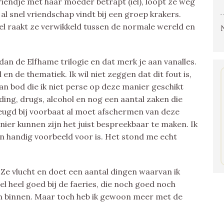
vriendje met haar moeder betrapt (iel), loopt ze weg
al snel vriendschap vindt bij een groep krakers.
nel raakt ze verwikkeld tussen de normale wereld en
 dan de Elfhame trilogie en dat merk je aan vanalles.
 en de thematiek. Ik wil niet zeggen dat dit fout is,
n bod die ik niet perse op deze manier geschikt
ing, drugs, alcohol en nog een aantal zaken die
e jeugd bij voorbaat al moet afschermen van deze
ier kunnen zijn het juist bespreekbaar te maken. Ik
en handig voorbeeld voor is. Het stond me echt
. Ze vlucht en doet een aantal dingen waarvan ik
l heel goed bij de faeries, die noch goed noch
en binnen. Maar toch heb ik gewoon meer met de