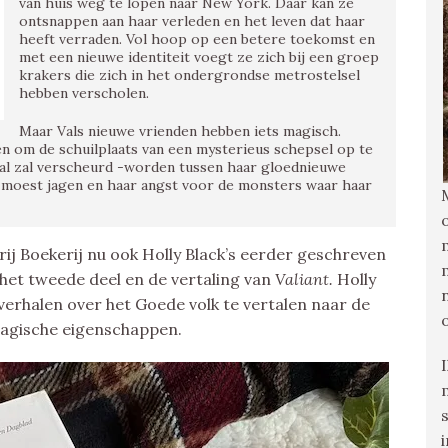
van huis weg te lopen naar New York. Daar kan ze
ontsnappen aan haar verleden en het leven dat haar
heeft verraden. Vol hoop op een betere toekomst en
met een nieuwe identiteit voegt ze zich bij een groep
krakers die zich in het ondergrondse metrostelsel
hebben verscholen.
Maar Vals nieuwe vrienden hebben iets magisch.
n om de schuilplaats van een mysterieus schepsel op te
Val zal verscheurd -worden tussen haar gloednieuwe
 moest jagen en haar angst voor de monsters waar haar
ij Boekerij nu ook Holly Black’s eerder geschreven
 het tweede deel en de vertaling van
Valiant.
Holly
verhalen over het Goede volk te vertalen naar de
magische eigenschappen.