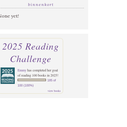
binnenkort
None yet!
2025 Reading
Challenge
Emmy
has completed her goal
of reading 100 books in 2025!
185 of
100 (100%)
view books