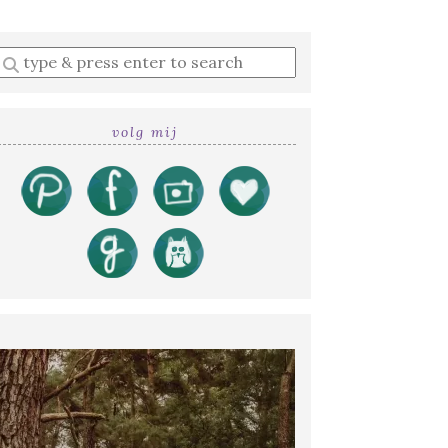
Enter
a
search
query
volg mij