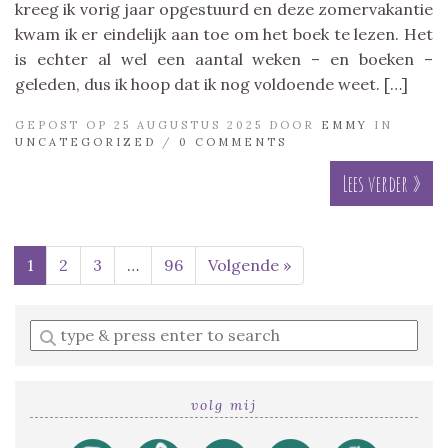
kreeg ik vorig jaar opgestuurd en deze zomervakantie
kwam ik er eindelijk aan toe om het boek te lezen. Het
is echter al wel een aantal weken – en boeken –
geleden, dus ik hoop dat ik nog voldoende weet. […]
GEPOST OP 25 AUGUSTUS 2025 DOOR
EMMY
IN
UNCATEGORIZED
/
0 COMMENTS
Lees verder »
1
2
3
…
96
Volgende »
Enter
a
search
query
volg mij