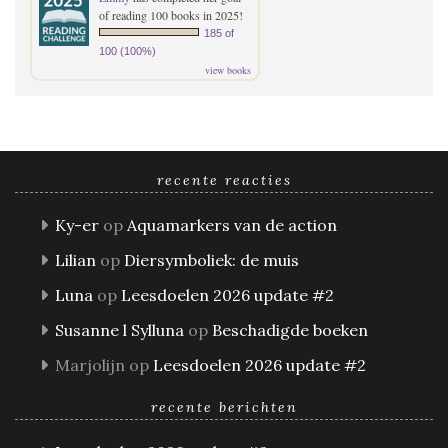
of reading 100 books in 2025!
185 of
100 (100%)
view books
recente reacties
Ky-er
op
Aquamarkers van de action
Lilian
op
Diersymboliek: de muis
Luna
op
Leesdoelen 2026 update #2
Susanne l Sylluna
op
Beschadigde boeken
Marjolijn
op
Leesdoelen 2026 update #2
recente berichten