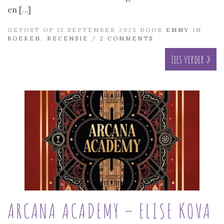
en […]
GEPOST OP 15 SEPTEMBER 2025 DOOR
EMMY
IN
BOEKEN
,
RECENSIE
/
2 COMMENTS
Lees verder »
ARCANA ACADEMY – ELISE KOVA