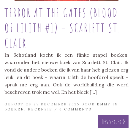
TERROR AT THE GATES (BLOOD
OF LILITH #1) – SCARLETT ST.
CLAIR
In Schotland kocht ik een flinke stapel boeken,
waaronder het nieuwe boek van Scarlett St. Clair. Ik
vond de andere boeken die ik van haar heb gelezen erg
leuk, en dit boek – waarin Lilith de hoofdrol speelt –
sprak me erg aan. Ook de worldbuilding die werd
beschreven trok me wel. En het bleek […]
GEPOST OP 25 DECEMBER 2025 DOOR
EMMY
IN
BOEKEN
,
RECENSIE
/
0 COMMENTS
Lees verder »