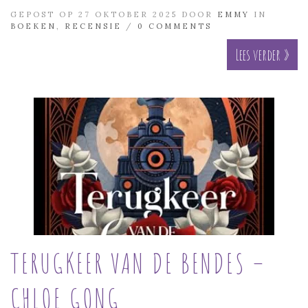
GEPOST OP 27 OKTOBER 2025 DOOR
EMMY
IN
BOEKEN
,
RECENSIE
/
0 COMMENTS
Lees verder »
TERUGKEER VAN DE BENDES –
CHLOE GONG