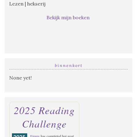
Lezen | hekserij
Bekijk mijn boeken
binnenkort
None yet!
2025 Reading
Challenge
Emmy
has completed her goal