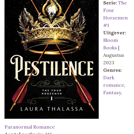
Serie:
The
Four
Horsemen
#1
Uitgever:
Bloom
Books
|
Augustus
2023
Genres:
Dark
romance
,
Fantasy
,
Paranormal Romance