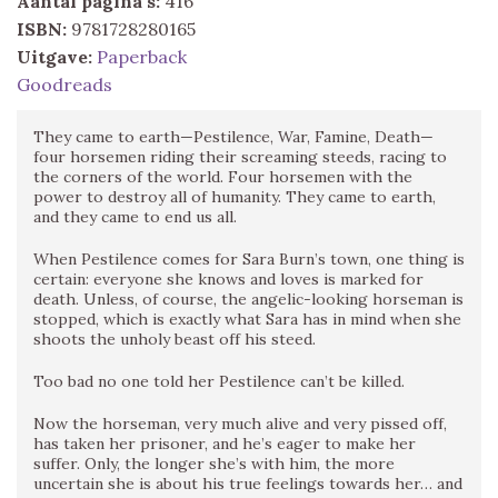
Aantal pagina's:
416
ISBN:
9781728280165
Uitgave:
Paperback
Goodreads
They came to earth—Pestilence, War, Famine, Death—
four horsemen riding their screaming steeds, racing to
the corners of the world. Four horsemen with the
power to destroy all of humanity. They came to earth,
and they came to end us all.
When Pestilence comes for Sara Burn’s town, one thing is
certain: everyone she knows and loves is marked for
death. Unless, of course, the angelic-looking horseman is
stopped, which is exactly what Sara has in mind when she
shoots the unholy beast off his steed.
Too bad no one told her Pestilence can’t be killed.
Now the horseman, very much alive and very pissed off,
has taken her prisoner, and he’s eager to make her
suffer. Only, the longer she’s with him, the more
uncertain she is about his true feelings towards her… and