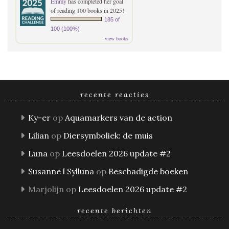
Emmy
has completed her goal
of reading 100 books in 2025!
185 of
100 (100%)
view books
recente reacties
Ky-er
op
Aquamarkers van de action
Lilian
op
Diersymboliek: de muis
Luna
op
Leesdoelen 2026 update #2
Susanne l Sylluna
op
Beschadigde boeken
Marjolijn
op
Leesdoelen 2026 update #2
recente berichten