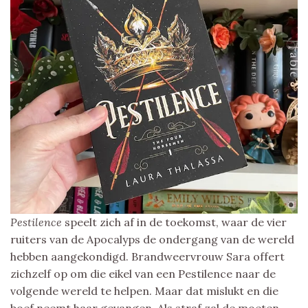
Pestilence
speelt zich af in de toekomst, waar de vier
ruiters van de Apocalyps de ondergang van de wereld
hebben aangekondigd. Brandweervrouw Sara offert
zichzelf op om die eikel van een Pestilence naar de
volgende wereld te helpen. Maar dat mislukt en die
boef neemt haar gevangen. Als straf zal de moeten