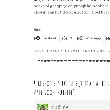
boek vol grappige en pijnlijk herkenbar
enorm aan het denken zetten. Doel bere
Delen:
Facebook
X
WhatsApp
TAGS:
BOEKEN IN 2021
,
FEMINISME
,
4 responses to “
Heb je nou al ee
van Voorthuizen
”
audrey