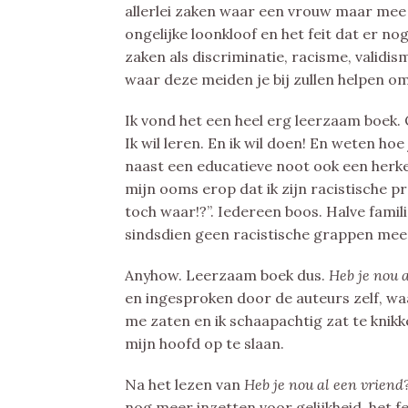
allerlei zaken waar een vrouw maar mee 
ongelijke loonkloof en het feit dat er 
zaken als discriminatie, racisme, validi
waar deze meiden je bij zullen helpen 
Ik vond het een heel erg leerzaam boek. 
Ik wil leren. En ik wil doen! En weten ho
naast een educatieve noot ook een herken
mijn ooms erop dat ik zijn racistische p
toch waar!?”. Iedereen boos. Halve famili
sindsdien geen racistische grappen meer
Anyhow. Leerzaam boek dus.
Heb je nou 
en ingesproken door de auteurs zelf, waa
me zaten en ik schaapachtig zat te knik
mijn hoofd op te slaan.
Na het lezen van
Heb je nou al een vriend
nog meer inzetten voor gelijkheid, het