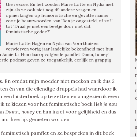
the rescue. En het zouden Marie Lotte en Nydia niet
zijn als ze ook niet nog 49 andere vragen en
opmerkingen op humoristische en gevatte manier
voor je beantwoorden, van 'Ben je ongesteld, of zo?'
tot 'Draaf je niet een beetje door met dat
feministische gedoe?'.
Marie Lotte Hagen en Nydia van Voorthuizen
verwierven vorig jaar landelijke bekendheid met hun
an Jamie Li. Hun daaropvolgende pamflet Damn, honey!
rde podcast geven ze toegankelijk, eerlijk en grappig
ts. En omdat mijn moeder niet meekon en ik dus 2
ten én van die ellendige druppels had waardoor ik
m een luisterboek op te zetten en aangezien ik even
 ik te kiezen voor het feministische boek
Heb je nou
van
Damn, honey
en hun inzet voor gelijkheid en dus
 uur heerlijk genieten worden.
 feministisch pamflet en ze bespreken in dit boek