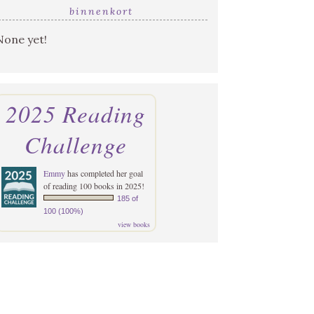
binnenkort
None yet!
2025 Reading
Challenge
Emmy
has completed her goal
of reading 100 books in 2025!
185 of
100 (100%)
view books