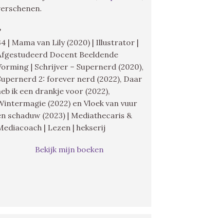
verschenen.
♥
34 | Mama van Lily (2020) | Illustrator |
Afgestudeerd Docent Beeldende
Vorming | Schrijver – Supernerd (2020),
Supernerd 2: forever nerd (2022), Daar
heb ik een drankje voor (2022),
Wintermagie (2022) en Vloek van vuur
en schaduw (2023) | Mediathecaris &
Mediacoach | Lezen | hekserij
Bekijk mijn boeken