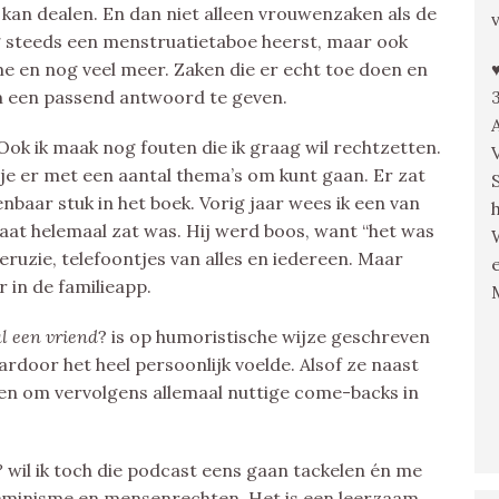
kan dealen. En dan niet alleen vrouwenzaken als de
nog steeds een menstruatietaboe heerst, maar ook
sme en nog veel meer. Zaken die er echt toe doen en
om een passend antwoord te geven.
Ook ik maak nog fouten die ik graag wil rechtzetten.
e je er met een aantal thema’s om kunt gaan. Er zat
baar stuk in het boek. Vorig jaar wees ik een van
raat helemaal zat was. Hij werd boos, want “het was
eruzie, telefoontjes van alles en iedereen. Maar
 in de familieapp.
al een vriend
? is op humoristische wijze geschreven
rdoor het heel persoonlijk voelde. Alsof ze naast
ken om vervolgens allemaal nuttige come-backs in
?
wil ik toch die podcast eens gaan tackelen én me
 feminisme en mensenrechten. Het is een leerzaam