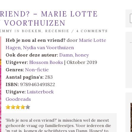
VRIEND? – MARIE LOTTE
N VOORTHUIZEN
EMMY
IN
BOEKEN
,
RECENSIE
/
4 COMMENTS
Heb je nou al een vriend?
door
Marie Lotte
Hagen
,
Nydia van Voorthuizen
Ook door deze auteur:
Damn, honey
Uitgever:
Blossom Books
| Oktober 2019
Genres:
Non-fictie
Aantal pagina's:
283
ISBN:
9789463491822
Uitgave:
Luisterboek
Goodreads
'Heb je nou al een vriend?' is misschien wel de meest
gehoorde vraag op familiefeestjes. Voor iedereen die
'm zat is, komen de schrijfsters van Damn, Honey! to