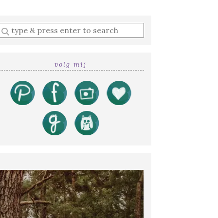
Enter
a
search
query
volg mij