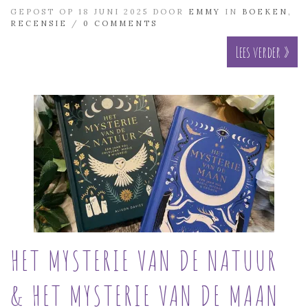
GEPOST OP 18 JUNI 2025 DOOR
EMMY
IN
BOEKEN
,
RECENSIE
/
0 COMMENTS
Lees verder »
HET MYSTERIE VAN DE NATUUR
& HET MYSTERIE VAN DE MAAN