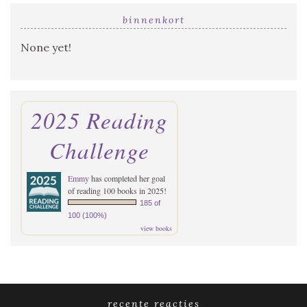
binnenkort
None yet!
2025 Reading
Challenge
Emmy
has completed her goal
of reading 100 books in 2025!
185 of
100 (100%)
view books
recente reacties