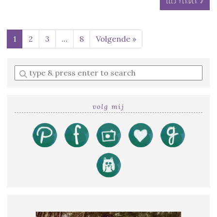
1
2
3
…
8
Volgende »
Enter
a
search
query
volg mij