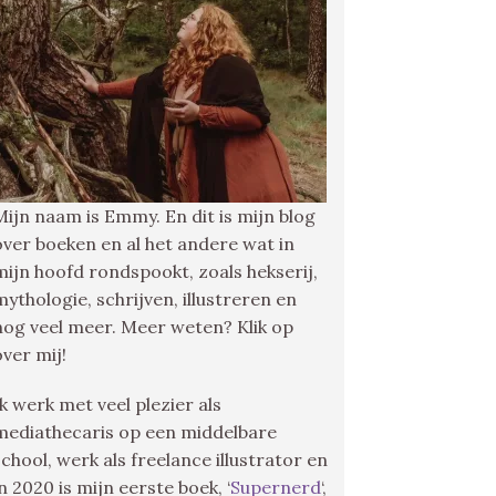
Mijn naam is Emmy. En dit is mijn blog
over boeken en al het andere wat in
mijn hoofd rondspookt, zoals hekserij,
mythologie, schrijven, illustreren en
nog veel meer. Meer weten? Klik op
over mij!
Ik werk met veel plezier als
mediathecaris op een middelbare
school, werk als freelance illustrator en
in 2020 is mijn eerste boek, ‘
Supernerd
‘,