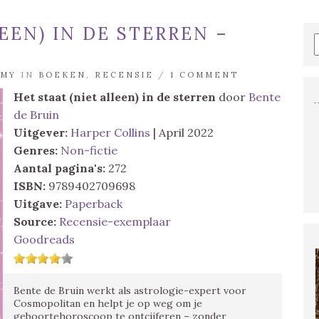
EEN) IN DE STERREN –
MY
IN
BOEKEN
,
RECENSIE
/
1 COMMENT
Het staat (niet alleen) in de sterren
door
Bente
de Bruin
Uitgever:
Harper Collins
| April 2022
Genres:
Non-fictie
Aantal pagina's:
272
ISBN:
9789402709698
Uitgave:
Paperback
Source:
Recensie-exemplaar
Goodreads
Bente de Bruin werkt als astrologie-expert voor
Cosmopolitan en helpt je op weg om je
geboortehoroscoop te ontcijferen – zonder