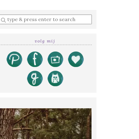
Enter
a
search
query
volg mij