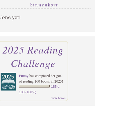
binnenkort
None yet!
2025 Reading
Challenge
Emmy
has completed her goal
of reading 100 books in 2025!
185 of
100 (100%)
view books