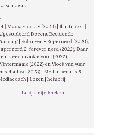
verschenen.
♥
34 | Mama van Lily (2020) | Illustrator |
Afgestudeerd Docent Beeldende
Vorming | Schrijver – Supernerd (2020),
Supernerd 2: forever nerd (2022), Daar
heb ik een drankje voor (2022),
Wintermagie (2022) en Vloek van vuur
en schaduw (2023) | Mediathecaris &
Mediacoach | Lezen | hekserij
Bekijk mijn boeken