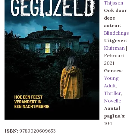
Thijssen
Ook door
deze
auteur:
Blindelings
Uitgever:
Kluitman
|
Februari
2021
Genres:
Young
Adult
,
Thriller
,
Novelle
Aantal
pagina's:
104
ISBN:
9789020609653