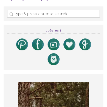
Enter
a
search
query
volg mij