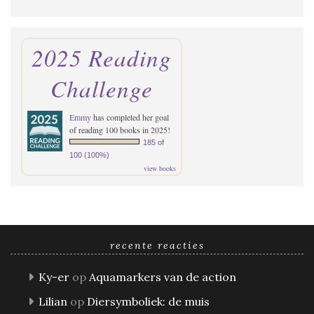
2025 Reading
Challenge
Emmy
has completed her goal
of reading 100 books in 2025!
185 of
100 (100%)
view books
recente reacties
Ky-er
op
Aquamarkers van de action
Lilian
op
Diersymboliek: de muis