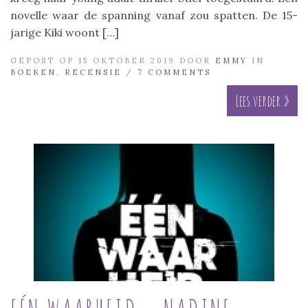
novelle waar de spanning vanaf zou spatten. De 15-
jarige Kiki woont […]
GEPOST OP 15 OKTOBER 2019 DOOR
EMMY
IN
BOEKEN
,
RECENSIE
/
7 COMMENTS
Lees verder »