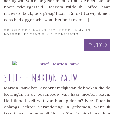
aardig wat van haar gelezen en tot nu toe heeft ze me
nooit teleurgesteld. Daarom wilde ik Toffee, haar
nieuwste boek, ook graag lezen. En dat terwijl ik niet
eens had opgezocht waar het boek over […]
GEPOST OP 3 MAART 2021 DOOR
EMMY
IN
BOEKEN
,
RECENSIE
/
0 COMMENTS
Lees verder »
STIEF – MARION PAUW
Marion Pauw ken ik voornamelijk van de boeken die de
leerlingen in de bovenbouw van haar moeten lezen.
Had ik ooit zelf wat van haar gelezen? Nee. Daar is
onlangs echter verandering in gekomen, want ik
kreeg haar young adult thriller Stief toegestuurd. Een