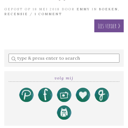
GEPOST OP 18 MEI 2018 DOOR
EMMY
IN
BOEKEN
,
RECENSIE
/
1 COMMENT
Lees verder »
Enter
a
search
query
volg mij