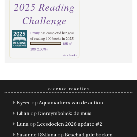
2025 Reading
Challenge
Emmy
has completed her goal
of reading 100 books in 2025!
185 of
100 (100%)
view books
recente reacties
Ky-er
op
Aquamarkers van de action
Lilian
op
Diersymboliek: de muis
Luna
op
Leesdoelen 2026 update #2
Susanne l Sylluna
op
Beschadigde boeken