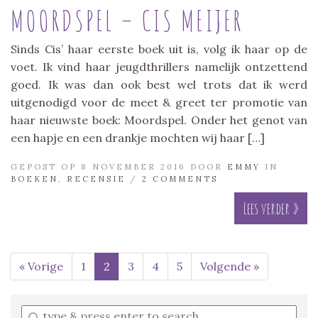
MOORDSPEL – CIS MEIJER
Sinds Cis’ haar eerste boek uit is, volg ik haar op de
voet. Ik vind haar jeugdthrillers namelijk ontzettend
goed. Ik was dan ook best wel trots dat ik werd
uitgenodigd voor de meet & greet ter promotie van
haar nieuwste boek: Moordspel. Onder het genot van
een hapje en een drankje mochten wij haar […]
GEPOST OP 8 NOVEMBER 2016 DOOR
EMMY
IN
BOEKEN
,
RECENSIE
/
2 COMMENTS
Lees verder »
« Vorige
1
2
3
4
5
Volgende »
Enter