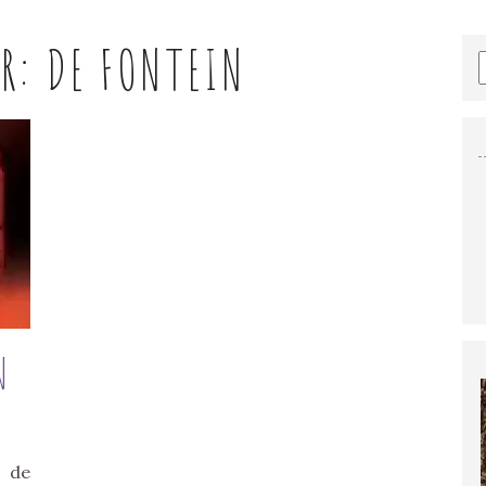
ER:
DE FONTEIN
N
n de