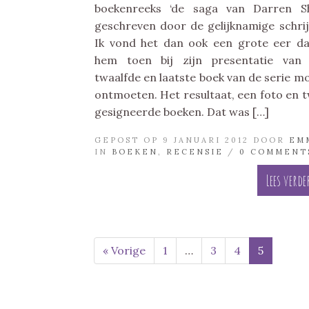
boekenreeks ‘de saga van Darren S
geschreven door de gelijknamige schrij
Ik vond het dan ook een grote eer da
hem toen bij zijn presentatie van
twaalfde en laatste boek van de serie m
ontmoeten. Het resultaat, een foto en 
gesigneerde boeken. Dat was […]
GEPOST OP 9 JANUARI 2012 DOOR
EM
IN
BOEKEN
,
RECENSIE
/
0 COMMENT
Lees verde
« Vorige
1
…
3
4
5