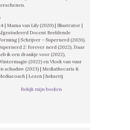
verschenen.
♥
34 | Mama van Lily (2020) | Illustrator |
Afgestudeerd Docent Beeldende
Vorming | Schrijver – Supernerd (2020),
Supernerd 2: forever nerd (2022), Daar
heb ik een drankje voor (2022),
Wintermagie (2022) en Vloek van vuur
en schaduw (2023) | Mediathecaris &
Mediacoach | Lezen | hekserij
Bekijk mijn boeken