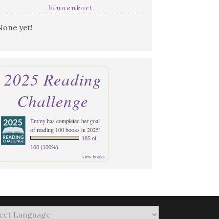
binnenkort
None yet!
2025 Reading
Challenge
Emmy
has completed her goal
of reading 100 books in 2025!
185 of
100 (100%)
view books