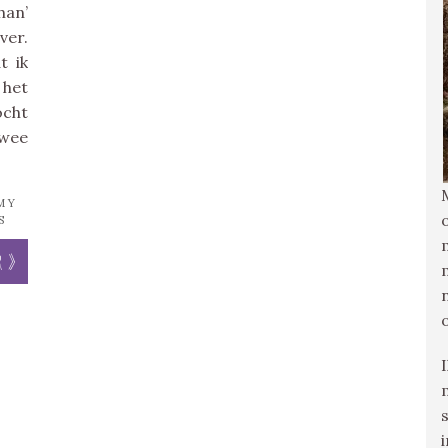
han’
ver.
t ik
 het
ocht
twee
MY
S
r »