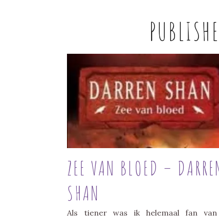
PUBLISH
ZEE VAN BLOED – DARRE
SHAN
Als tiener was ik helemaal fan va