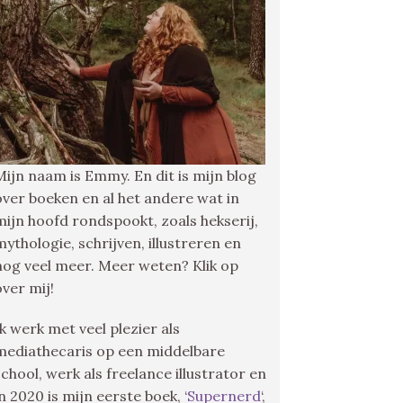
Mijn naam is Emmy. En dit is mijn blog
over boeken en al het andere wat in
mijn hoofd rondspookt, zoals hekserij,
mythologie, schrijven, illustreren en
nog veel meer. Meer weten? Klik op
over mij!
Ik werk met veel plezier als
mediathecaris op een middelbare
school, werk als freelance illustrator en
in 2020 is mijn eerste boek, ‘
Supernerd
‘,