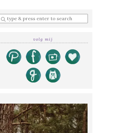
Enter
a
search
query
volg mij