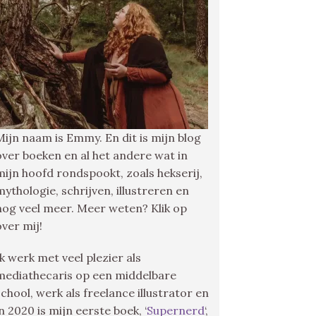
Mijn naam is Emmy. En dit is mijn blog
over boeken en al het andere wat in
mijn hoofd rondspookt, zoals hekserij,
mythologie, schrijven, illustreren en
nog veel meer. Meer weten? Klik op
over mij!
Ik werk met veel plezier als
mediathecaris op een middelbare
school, werk als freelance illustrator en
in 2020 is mijn eerste boek, ‘
Supernerd
‘,