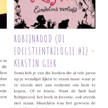
ROBIJNROOD (DE
EDELSTEENTRILOGIE #1) –
KERSTIN GIER
e in
 dit
aken
Soms heb je van die boeken die al vele jaren
 dan
op je wenslijst lijken te staan maar waar je
n..
er steeds niet aan toekomt om hem te
wijs
kopen.. Of te lenen.. Want de bieb had
ezen
Robijnrood, het boek in kwestie, ook steeds
niet staan. Misschien was het gewoon de