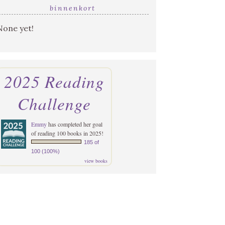
binnenkort
None yet!
2025 Reading
Challenge
Emmy
has completed her goal
of reading 100 books in 2025!
185 of
100 (100%)
view books