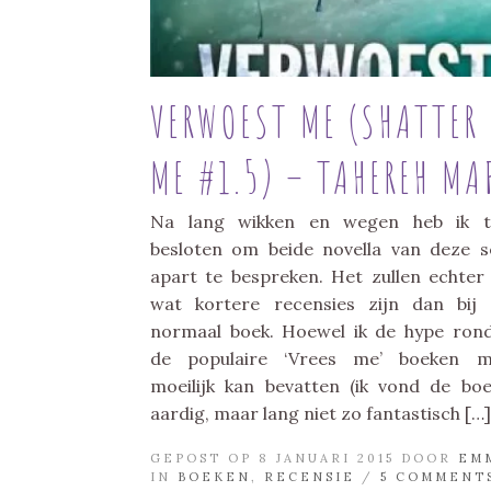
VERWOEST ME (SHATTER
ME #1.5) – TAHEREH MA
Na lang wikken en wegen heb ik t
besloten om beide novella van deze s
apart te bespreken. Het zullen echter
wat kortere recensies zijn dan bij
normaal boek. Hoewel ik de hype ro
de populaire ‘Vrees me’ boeken m
moeilijk kan bevatten (ik vond de bo
aardig, maar lang niet zo fantastisch […]
GEPOST OP 8 JANUARI 2015 DOOR
EM
IN
BOEKEN
,
RECENSIE
/
5 COMMENT