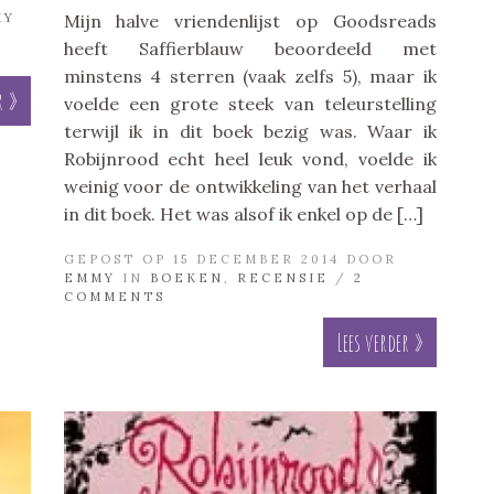
MY
Mijn halve vriendenlijst op Goodsreads
heeft Saffierblauw beoordeeld met
minstens 4 sterren (vaak zelfs 5), maar ik
r »
voelde een grote steek van teleurstelling
terwijl ik in dit boek bezig was. Waar ik
Robijnrood echt heel leuk vond, voelde ik
weinig voor de ontwikkeling van het verhaal
in dit boek. Het was alsof ik enkel op de […]
GEPOST OP 15 DECEMBER 2014 DOOR
EMMY
IN
BOEKEN
,
RECENSIE
/
2
COMMENTS
Lees verder »