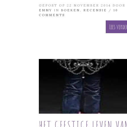
GEPOST OP 22 NOVEMBER 2014 DOOR
EMMY
IN
BOEKEN
,
RECENSIE
/
10
COMMENTS
Lees verde
HET GEESTIGE LEVEN VA