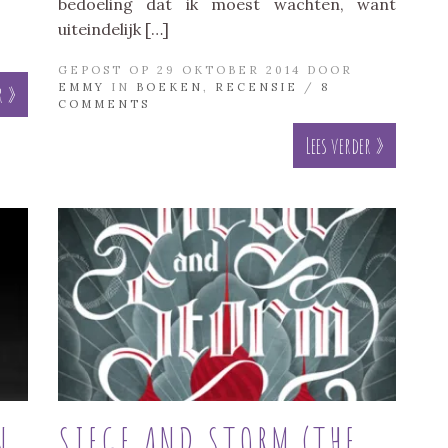
bedoeling dat ik moest wachten, want
uiteindelijk […]
GEPOST OP 29 OKTOBER 2014 DOOR
EMMY
IN
BOEKEN
,
RECENSIE
/
8
r »
COMMENTS
Lees verder »
N
SIEGE AND STORM (THE