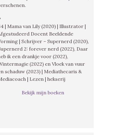
verschenen.
♥
34 | Mama van Lily (2020) | Illustrator |
Afgestudeerd Docent Beeldende
Vorming | Schrijver – Supernerd (2020),
Supernerd 2: forever nerd (2022), Daar
heb ik een drankje voor (2022),
Wintermagie (2022) en Vloek van vuur
en schaduw (2023) | Mediathecaris &
Mediacoach | Lezen | hekserij
Bekijk mijn boeken