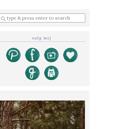
Enter
a
search
query
volg mij