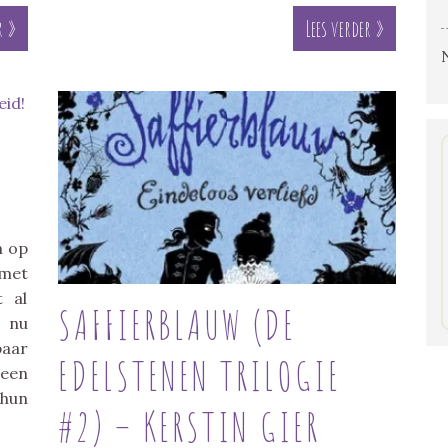
r »
Lees verder »
n op
 met
t al
SAFFIERBLAUW (DE
t nu
paar
EDELSTENEN TRILOGIE
een
 hun
#2) – KERSTIN GIER