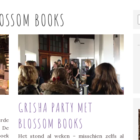
OSSOM BOOKS
GRISHA PARTY MET
BLOSSOM BOOKS
rde
 De
boek
Het stond al weken – misschien zelfs al