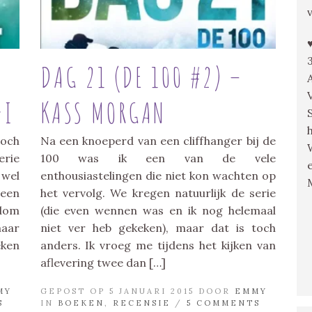
DAG 21 (DE 100 #2) –
FI
KASS MORGAN
och
Na een knoeperd van een cliffhanger bij de
erie
100 was ik een van de vele
 wel
enthousiastelingen die niet kon wachten op
 een
het vervolg. We kregen natuurlijk de serie
ndom
(die even wennen was en ik nog helemaal
aar
niet ver heb gekeken), maar dat is toch
eken
anders. Ik vroeg me tijdens het kijken van
aflevering twee dan […]
MY
GEPOST OP 5 JANUARI 2015 DOOR
EMMY
S
IN
BOEKEN
,
RECENSIE
/
5 COMMENTS