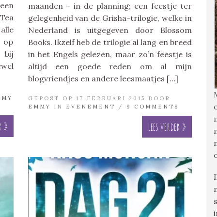
een
maanden – in de planning; een feestje ter
Tea
gelegenheid van de Grisha-trilogie, welke in
alle
Nederland is uitgegeven door Blossom
 op
Books. Ikzelf heb de trilogie al lang en breed
 bij
in het Engels gelezen, maar zo’n feestje is
ewel
altijd een goede reden om al mijn
blogvriendjes en andere leesmaatjes […]
MMY
GEPOST OP 17 FEBRUARI 2015 DOOR
EMMY
IN
EVENEMENT
/
9 COMMENTS
r »
Lees verder »