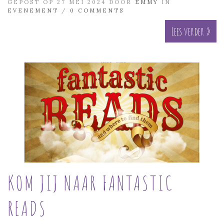
GEPOST OP 27 MEI 2024 DOOR
EMMY
IN
EVENEMENT
/
0 COMMENTS
Lees verder »
KOM JIJ NAAR FANTASTIC
READS