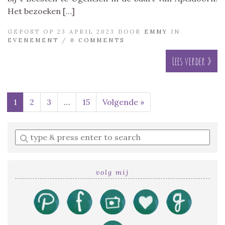
Het bezoeken […]
GEPOST OP 23 APRIL 2023 DOOR
EMMY
IN
EVENEMENT
/
0 COMMENTS
Lees verder »
1
2
3
…
15
Volgende »
Enter
a
search
query
volg mij