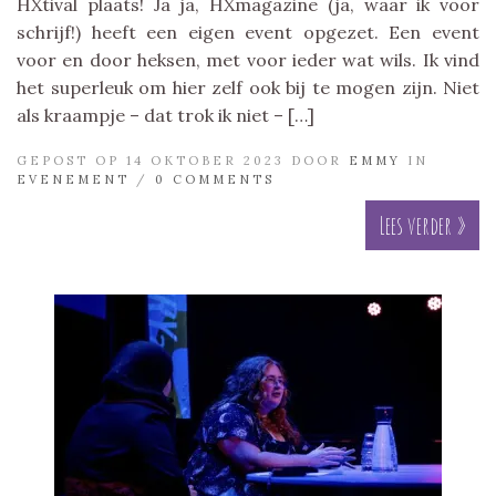
HXtival plaats! Ja ja, HXmagazine (ja, waar ik voor
schrijf!) heeft een eigen event opgezet. Een event
voor en door heksen, met voor ieder wat wils. Ik vind
het superleuk om hier zelf ook bij te mogen zijn. Niet
als kraampje – dat trok ik niet – […]
GEPOST OP 14 OKTOBER 2023 DOOR
EMMY
IN
EVENEMENT
/
0 COMMENTS
Lees verder »