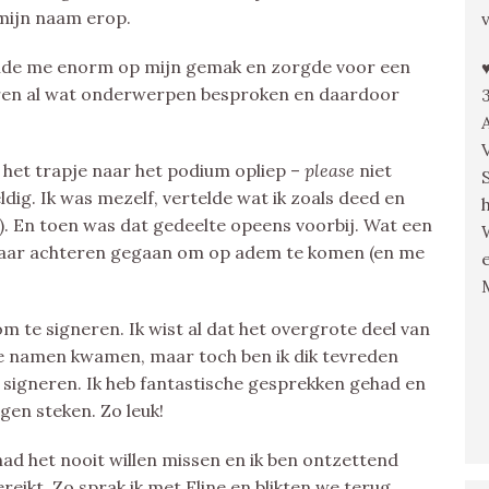
 mijn naam erop.
telde me enorm op mijn gemak en zorgde voor een
oren al wat onderwerpen besproken en daardoor
k het trapje naar het podium opliep –
please
niet
ldig. Ik was mezelf, vertelde wat ik zoals deed en
). En toen was dat gedeelte opeens voorbij. Wat een
n naar achteren gegaan om op adem te komen (en me
te signeren. Ik wist al dat het overgrote deel van
e namen kwamen, maar toch ben ik dik tevreden
 signeren. Ik heb fantastische gesprekken gehad en
en steken. Zo leuk!
had het nooit willen missen en ik ben ontzettend
reikt. Zo sprak ik met Eline en blikten we terug