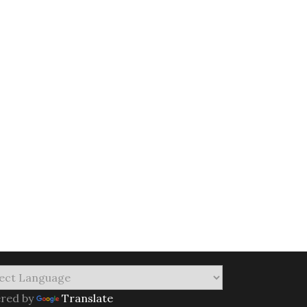
red by
Translate