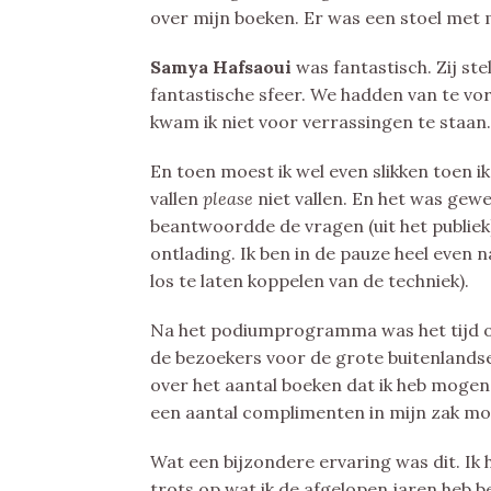
over mijn boeken. Er was een stoel met
Samya Hafsaoui
was fantastisch. Zij s
fantastische sfeer. We hadden van te v
kwam ik niet voor verrassingen te staan.
En toen moest ik wel even slikken toen i
vallen
please
niet vallen. En het was gewe
beantwoordde de vragen (uit het publiek
ontlading. Ik ben in de pauze heel eve
los te laten koppelen van de techniek).
Na het podiumprogramma was het tijd om 
de bezoekers voor de grote buitenlands
over het aantal boeken dat ik heb mogen
een aantal complimenten in mijn zak mog
Wat een bijzondere ervaring was dit. Ik 
trots op wat ik de afgelopen jaren heb be