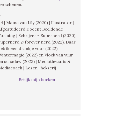
verschenen.
♥
34 | Mama van Lily (2020) | Illustrator |
Afgestudeerd Docent Beeldende
Vorming | Schrijver – Supernerd (2020),
Supernerd 2: forever nerd (2022), Daar
heb ik een drankje voor (2022),
Wintermagie (2022) en Vloek van vuur
en schaduw (2023) | Mediathecaris &
Mediacoach | Lezen | hekserij
Bekijk mijn boeken