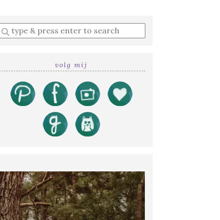
Enter
a
search
query
volg mij