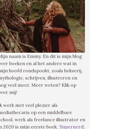
Mijn naam is Emmy. En dit is mijn blog
over boeken en al het andere wat in
mijn hoofd rondspookt, zoals hekserij,
mythologie, schrijven, illustreren en
nog veel meer. Meer weten? Klik op
over mij!
Ik werk met veel plezier als
mediathecaris op een middelbare
school, werk als freelance illustrator en
in 2020 is mijn eerste boek, ‘
Supernerd
‘,