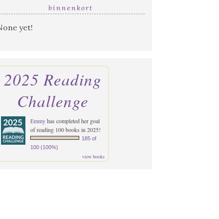
binnenkort
None yet!
2025 Reading
Challenge
Emmy
has completed her goal
of reading 100 books in 2025!
185 of
100 (100%)
view books