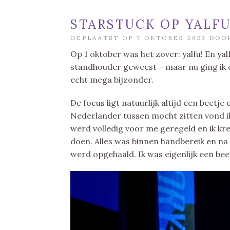
STARSTUCK OP YALF
GEPLAATST OP 7 OKTOBER 2023 DO
Op 1 oktober was het zover: yalfu! En yal
standhouder geweest – maar nu ging ik 
echt mega bijzonder.
De focus ligt natuurlijk altijd een beetje
Nederlander tussen mocht zitten vond ik
werd volledig voor me geregeld en ik kr
doen. Alles was binnen handbereik en na 
werd opgehaald. Ik was eigenlijk een beet