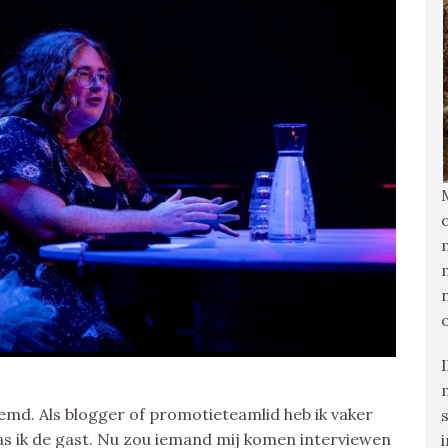
emd. Als blogger of promotieteamlid heb ik vaker
as ik de gast. Nu zou iemand mij komen interviewen