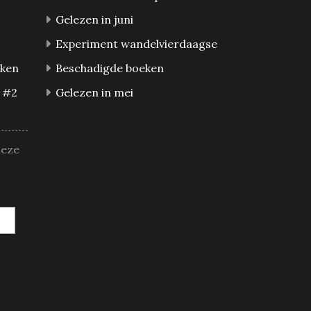
Gelezen in juni
Experiment wandelvierdaagse
eken
Beschadigde boeken
 #2
Gelezen in mei
deze