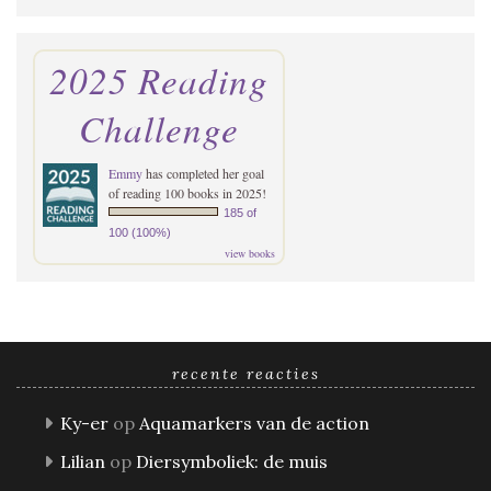
2025 Reading
Challenge
Emmy
has completed her goal
of reading 100 books in 2025!
185 of
100 (100%)
view books
recente reacties
Ky-er
op
Aquamarkers van de action
Lilian
op
Diersymboliek: de muis