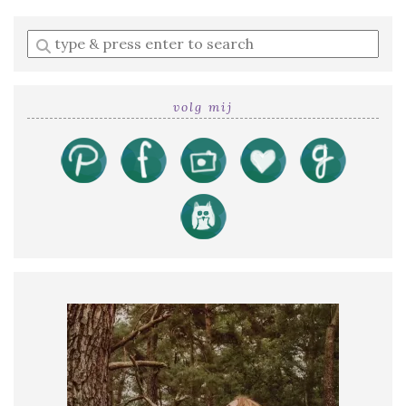
Enter
a
search
query
volg mij