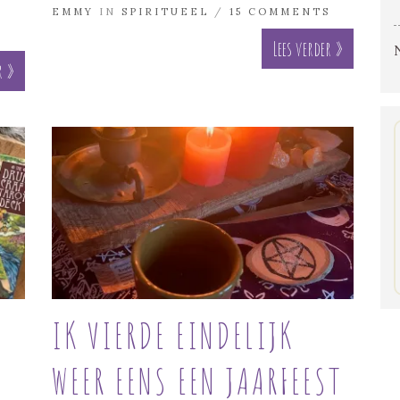
EMMY
IN
SPIRITUEEL
/
15 COMMENTS
Lees verder »
r »
IK VIERDE EINDELIJK
WEER EENS EEN JAARFEEST