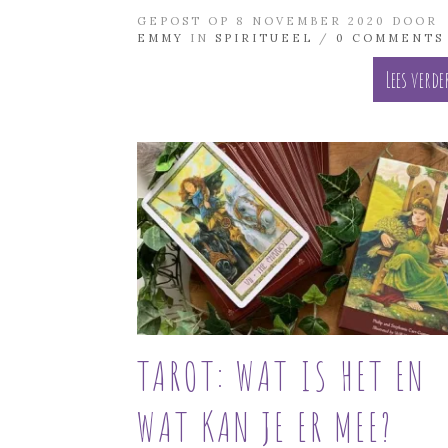
GEPOST OP 8 NOVEMBER 2020 DOOR
EMMY
IN
SPIRITUEEL
/
0 COMMENTS
Lees verde
TAROT: WAT IS HET EN
WAT KAN JE ER MEE?