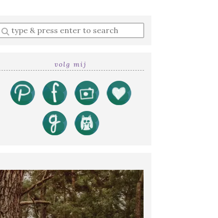
Enter
a
search
query
volg mij