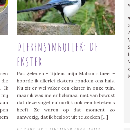
DIERENSYMBOLIEK: DE
EKSTER
aren
Pas geleden – tijdens mijn Mabon ritueel –
 die
hoorde ik allerlei eksters rondom ons huis.
. Ik
Nu zit er wel vaker een ekster in onze tuin,
 mij
maar ik was me er helemaal niet van bewust
gaan
dat deze vogel natuurlijk ook een betekenis
rpen
heeft. Ze waren op dat moment zo
esem
aanwezig, dat ik besloot uit te zoeken […]
GEPOST OP 9 OKTOBER 2020 DOOR