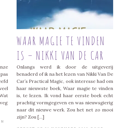
WAAR MAGIE TE VINDEN
IS – NIKKI VAN DE CAR
onze
Onlangs werd ik door de uitgeverij
 pas
benaderd of ik na het lezen van Nikki Van De
eefd
Car’s Practical Magic, ook interesse had om
veel
haar nieuwste boek, Waar magie te vinden
 Wat
is, te lezen. Ik vond haar eerste boek echt
 weg
prachtig vormgegeven en was nieuwsgierig
naar dit nieuwe werk. Zou het net zo mooi
zijn? Zou […]
IN