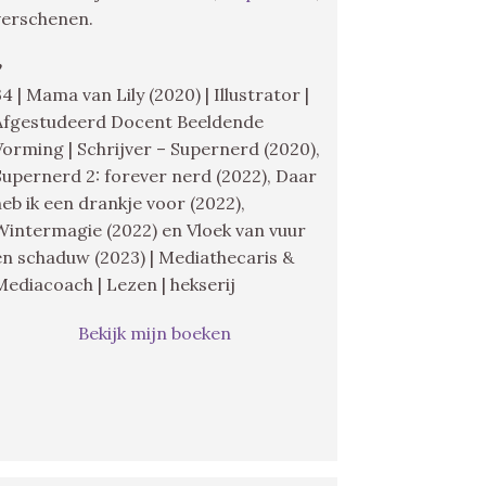
verschenen.
♥
34 | Mama van Lily (2020) | Illustrator |
Afgestudeerd Docent Beeldende
Vorming | Schrijver – Supernerd (2020),
Supernerd 2: forever nerd (2022), Daar
heb ik een drankje voor (2022),
Wintermagie (2022) en Vloek van vuur
en schaduw (2023) | Mediathecaris &
Mediacoach | Lezen | hekserij
Bekijk mijn boeken