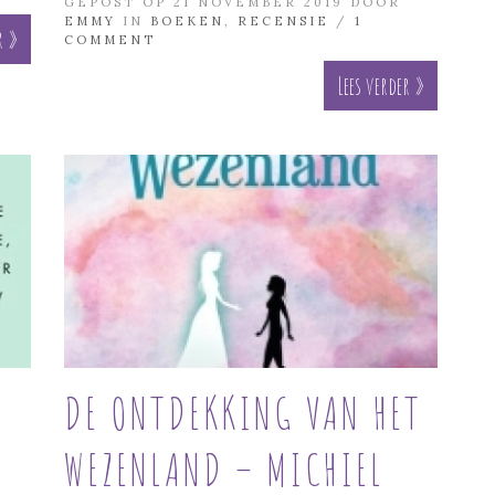
GEPOST OP 21 NOVEMBER 2019 DOOR
EMMY
IN
BOEKEN
,
RECENSIE
/
1
r »
COMMENT
Lees verder »
DE ONTDEKKING VAN HET
WEZENLAND – MICHIEL