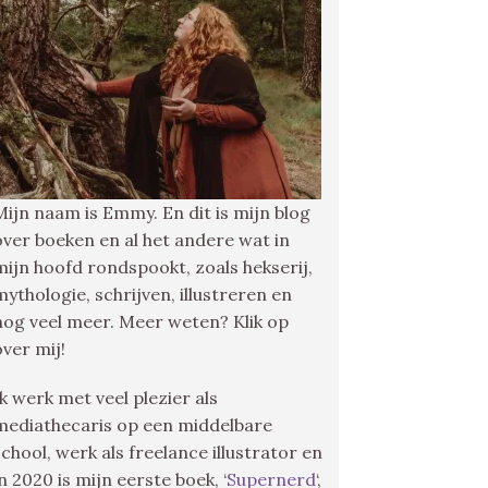
Mijn naam is Emmy. En dit is mijn blog
over boeken en al het andere wat in
mijn hoofd rondspookt, zoals hekserij,
mythologie, schrijven, illustreren en
nog veel meer. Meer weten? Klik op
over mij!
Ik werk met veel plezier als
mediathecaris op een middelbare
school, werk als freelance illustrator en
in 2020 is mijn eerste boek, ‘
Supernerd
‘,