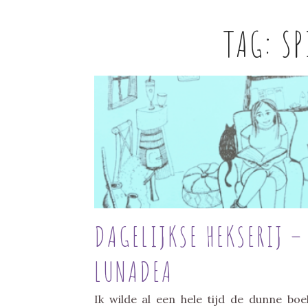
TAG:
SP
DAGELIJKSE HEKSERIJ –
LUNADEA
Ik wilde al een hele tijd de dunne boe