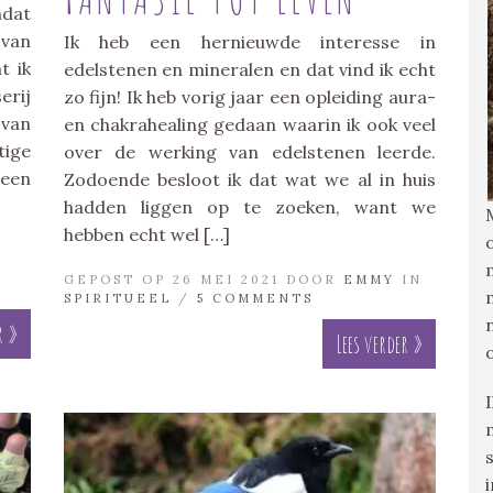
mdat
van
Ik heb een hernieuwde interesse in
t ik
edelstenen en mineralen en dat vind ik echt
erij
zo fijn! Ik heb vorig jaar een opleiding aura-
 van
en chakrahealing gedaan waarin ik ook veel
ige
over de werking van edelstenen leerde.
Geen
Zodoende besloot ik dat wat we al in huis
hadden liggen op te zoeken, want we
hebben echt wel […]
GEPOST OP 26 MEI 2021 DOOR
EMMY
IN
SPIRITUEEL
/
5 COMMENTS
r »
Lees verder »