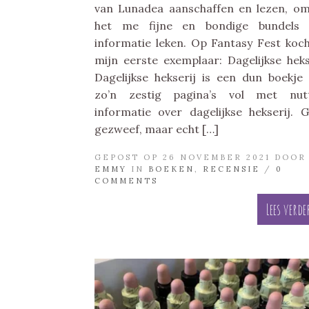
van Lunadea aanschaffen en lezen, o
het me fijne en bondige bundels 
informatie leken. Op Fantasy Fest koch
mijn eerste exemplaar: Dagelijkse heks
Dagelijkse hekserij is een dun boekje
zo’n zestig pagina’s vol met nutt
informatie over dagelijkse hekserij. 
gezweef, maar echt […]
GEPOST OP 26 NOVEMBER 2021 DOOR
EMMY
IN
BOEKEN
,
RECENSIE
/
0
COMMENTS
Lees verde