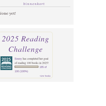
binnenkort
None yet!
2025 Reading
Challenge
Emmy
has completed her goal
of reading 100 books in 2025!
185 of
100 (100%)
view books