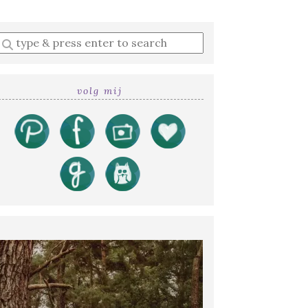
Enter
a
search
query
volg mij