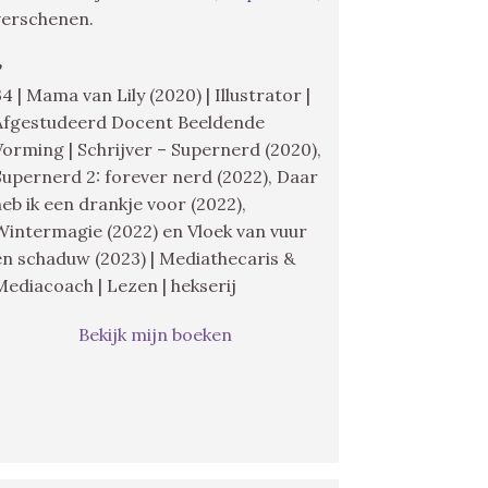
verschenen.
♥
34 | Mama van Lily (2020) | Illustrator |
Afgestudeerd Docent Beeldende
Vorming | Schrijver – Supernerd (2020),
Supernerd 2: forever nerd (2022), Daar
heb ik een drankje voor (2022),
Wintermagie (2022) en Vloek van vuur
en schaduw (2023) | Mediathecaris &
Mediacoach | Lezen | hekserij
Bekijk mijn boeken