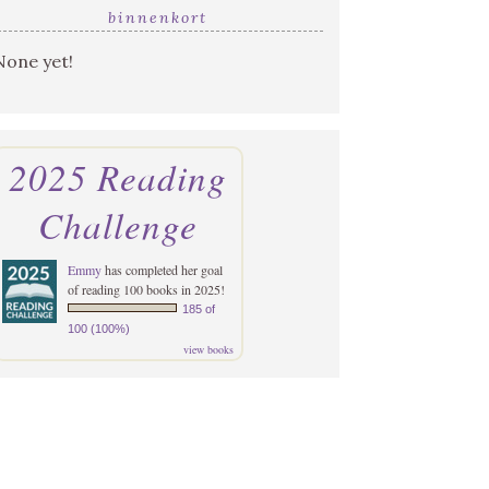
binnenkort
None yet!
2025 Reading
Challenge
Emmy
has completed her goal
of reading 100 books in 2025!
185 of
100 (100%)
view books