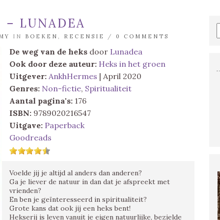
S – LUNADEA
MY
IN
BOEKEN
,
RECENSIE
/
0 COMMENTS
De weg van de heks
door
Lunadea
Ook door deze auteur:
Heks in het groen
Uitgever:
AnkhHermes
| April 2020
Genres:
Non-fictie
,
Spiritualiteit
Aantal pagina's:
176
ISBN:
9789020216547
Uitgave:
Paperback
Goodreads
Voelde jij je altijd al anders dan anderen?
Ga je liever de natuur in dan dat je afspreekt met
vrienden?
En ben je geïnteresseerd in spiritualiteit?
Grote kans dat ook jij een heks bent!
Hekserij is leven vanuit je eigen natuurlijke, bezielde