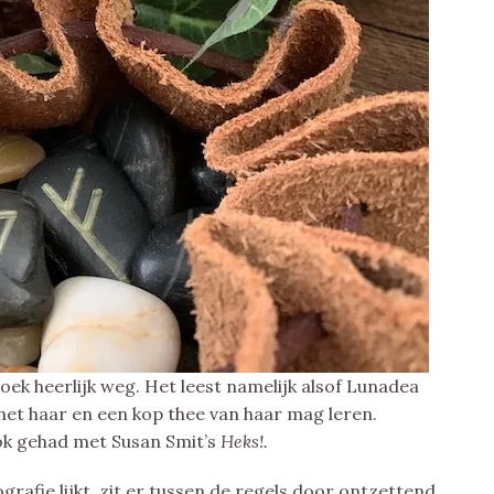
boek heerlijk weg. Het leest namelijk alsof Lunadea
met haar en een kop thee van haar mag leren.
 ook gehad met Susan Smit’s
Heks!.
ografie lijkt, zit er tussen de regels door ontzettend