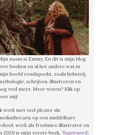
Mijn naam is Emmy. En dit is mijn blog
over boeken en al het andere wat in
mijn hoofd rondspookt, zoals hekserij,
mythologie, schrijven, illustreren en
nog veel meer. Meer weten? Klik op
over mij!
Ik werk met veel plezier als
mediathecaris op een middelbare
school, werk als freelance illustrator en
in 2020 is mijn eerste boek, ‘
Supernerd
‘,