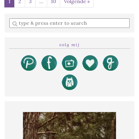
1
2
3
…
10
Volgende »
Enter
a
search
query
volg mij