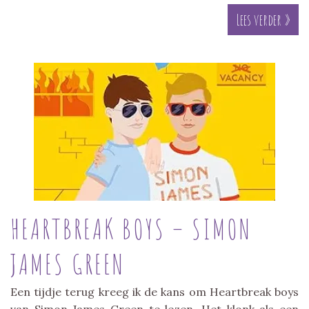
Lees verder »
HEARTBREAK BOYS – SIMON
JAMES GREEN
Een tijdje terug kreeg ik de kans om Heartbreak boys
van Simon James Green te lezen. Het klonk als een