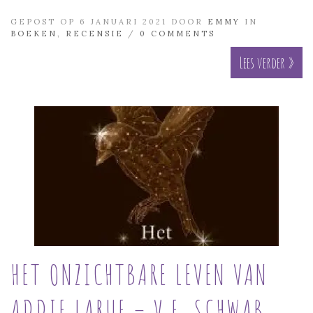
GEPOST OP 6 JANUARI 2021 DOOR
EMMY
IN
BOEKEN
,
RECENSIE
/
0 COMMENTS
Lees verder »
HET ONZICHTBARE LEVEN VAN
ADDIE LARUE – V.E. SCHWAB