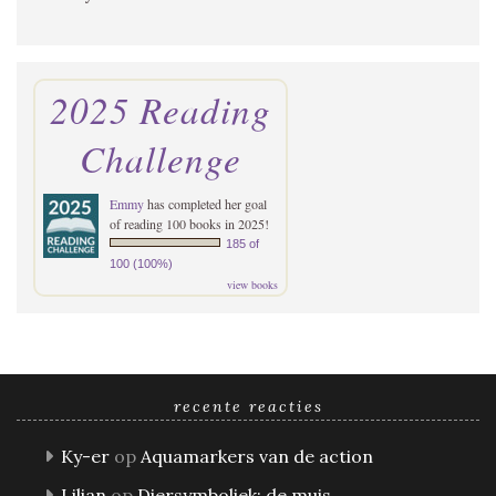
2025 Reading
Challenge
Emmy
has completed her goal
of reading 100 books in 2025!
185 of
100 (100%)
view books
recente reacties
Ky-er
op
Aquamarkers van de action
Lilian
op
Diersymboliek: de muis