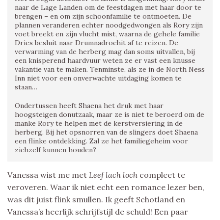
naar de Lage Landen om de feestdagen met haar door te
brengen – en om zijn schoonfamilie te ontmoeten. De
plannen veranderen echter noodgedwongen als Rory zijn
voet breekt en zijn vlucht mist, waarna de gehele familie
Dries besluit naar Drumnadrochit af te reizen. De
verwarming van de herberg mag dan soms uitvallen, bij
een knisperend haardvuur weten ze er vast een knusse
vakantie van te maken. Tenminste, als ze in de North Ness
Inn niet voor een onverwachte uitdaging komen te
staan…
Ondertussen heeft Shaena het druk met haar
hoogsteigen donutzaak, maar ze is niet te beroerd om de
manke Rory te helpen met de kerstversiering in de
herberg. Bij het opsnorren van de slingers doet Shaena
een flinke ontdekking. Zal ze het familiegeheim voor
zichzelf kunnen houden?
Vanessa wist me met
Leef lach loch
compleet te
veroveren. Waar ik niet echt een romance lezer ben,
was dit juist flink smullen. Ik geeft Schotland en
Vanessa’s heerlijk schrijfstijl de schuld! Een paar