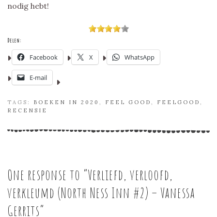
nodig hebt!
Delen:
Facebook
X
WhatsApp
E-mail
TAGS:
BOEKEN IN 2020
,
FEEL GOOD
,
FEELGOOD
,
RECENSIE
One response to “
Verliefd, verloofd,
verkleumd (North Ness Inn #2) – Vanessa
Gerrits
”