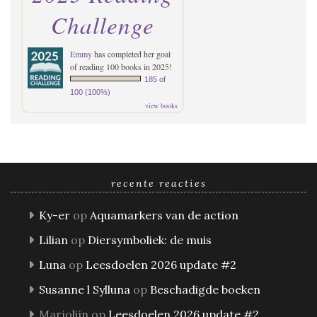
Challenge
Emmy
has completed her goal
of reading 100 books in 2025!
185 of
100 (100%)
view books
recente reacties
Ky-er
op
Aquamarkers van de action
Lilian
op
Diersymboliek: de muis
Luna
op
Leesdoelen 2026 update #2
Susanne l Sylluna
op
Beschadigde boeken
Marjolijn
op
Leesdoelen 2026 update #2