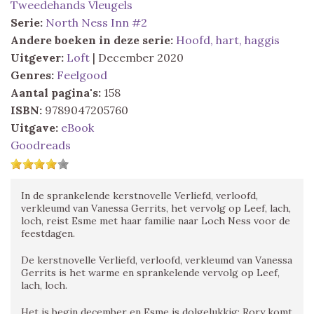
Tweedehands Vleugels
Serie:
North Ness Inn #2
Andere boeken in deze serie:
Hoofd, hart, haggis
Uitgever:
Loft
| December 2020
Genres:
Feelgood
Aantal pagina's:
158
ISBN:
9789047205760
Uitgave:
eBook
Goodreads
In de sprankelende kerstnovelle Verliefd, verloofd,
verkleumd van Vanessa Gerrits, het vervolg op Leef, lach,
loch, reist Esme met haar familie naar Loch Ness voor de
feestdagen.
De kerstnovelle Verliefd, verloofd, verkleumd van Vanessa
Gerrits is het warme en sprankelende vervolg op Leef,
lach, loch.
Het is begin december en Esme is dolgelukkig: Rory komt