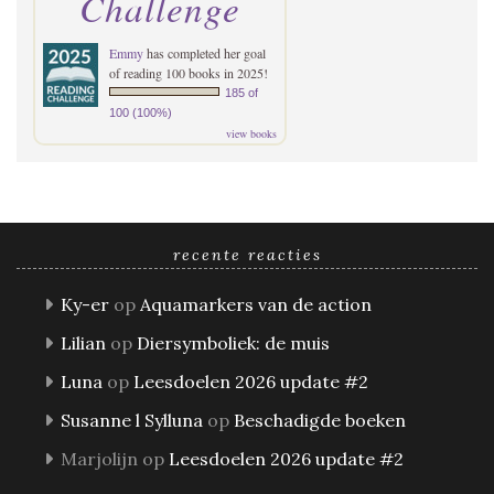
Challenge
Emmy
has completed her goal
of reading 100 books in 2025!
185 of
100 (100%)
view books
recente reacties
Ky-er
op
Aquamarkers van de action
Lilian
op
Diersymboliek: de muis
Luna
op
Leesdoelen 2026 update #2
Susanne l Sylluna
op
Beschadigde boeken
Marjolijn
op
Leesdoelen 2026 update #2