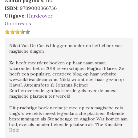
Aantal pagina's:
160
ISBN:
9789000366736
Uitgave:
Hardcover
Goodreads
Nikki Van De Car is blogger, moeder en liefhebber van
magische dingen.
Ze heeft meerdere boeken op haar naam staan,
waaronder het in 2019 te verschijnen Magical Places. Ze
heeft een populaire, creatieve blog op haar website
www.nikkivandecar.com. Nikki woont met haar gezin op
Hawaï. Auteursfoto © Johanna Reimer
Een betoverende, geïllustreerde gids over de meest
magische plaatsen ter wereld
Dit prachtige boek neemt je mee op een magische reis
langs ’s werelds meest legendarische plaatsen. Bekende
bestemmingen als Stonehenge en Angkor Wat komen aan
bod, evenals minder bekende plaatsen als The Knuckler
Hole