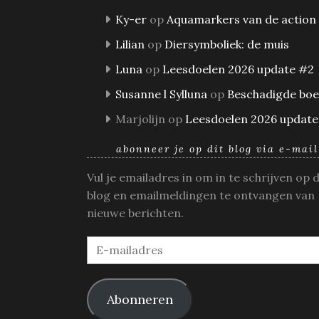
Ky-er
op
Aquamarkers van de action
Lilian
op
Diersymboliek: de muis
Luna
op
Leesdoelen 2026 update #2
Susanne l Sylluna
op
Beschadigde bo
Marjolijn
op
Leesdoelen 2026 update
abonneer je op dit blog via e-mail
Vul je emailadres in om in te schrijven op 
blog en emailmeldingen te ontvangen van
nieuwe berichten.
E-
mailadres
Abonneren