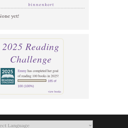
binnenkort
None yet!
2025 Reading
Challenge
Emmy
has completed her goal
of reading 100 books in 2025!
185 of
100 (100%)
view books