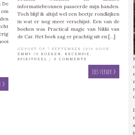
n De
informatiebronnen passeerde mijn handen.
d om
Toch blijf ik altijd wel een beetje rondkijken
nden
in wat er nog meer verschijnt. Een van de
echt
boeken was Practical magic van Nikki van
erig
de Car. Het boek zag er prachtig uit en […]
mooi
GEPOST OP 7 SEPTEMBER 2019 DOOR
EMMY
IN
BOEKEN
,
RECENSIE
,
SPIRITUEEL
/
0 COMMENTS
Lees verder »
r »