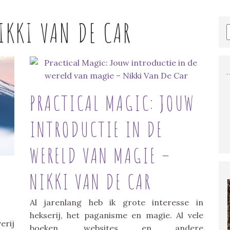
IKKI VAN DE CAR
PRACTICAL MAGIC: JOUW
INTRODUCTIE IN DE
WERELD VAN MAGIE –
NIKKI VAN DE CAR
Al jarenlang heb ik grote interesse in
hekserij, het paganisme en magie. Al vele
rij
boeken, websites en andere