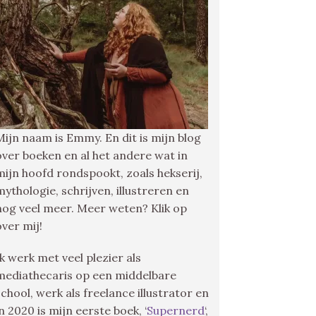
Mijn naam is Emmy. En dit is mijn blog
over boeken en al het andere wat in
mijn hoofd rondspookt, zoals hekserij,
mythologie, schrijven, illustreren en
nog veel meer. Meer weten? Klik op
over mij!
Ik werk met veel plezier als
mediathecaris op een middelbare
school, werk als freelance illustrator en
in 2020 is mijn eerste boek, ‘
Supernerd
‘,