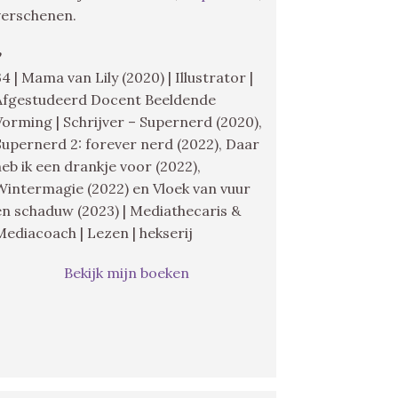
verschenen.
♥
34 | Mama van Lily (2020) | Illustrator |
Afgestudeerd Docent Beeldende
Vorming | Schrijver – Supernerd (2020),
Supernerd 2: forever nerd (2022), Daar
heb ik een drankje voor (2022),
Wintermagie (2022) en Vloek van vuur
en schaduw (2023) | Mediathecaris &
Mediacoach | Lezen | hekserij
Bekijk mijn boeken