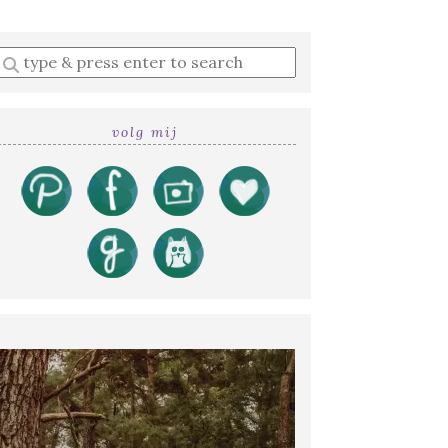
Enter
a
search
query
volg mij