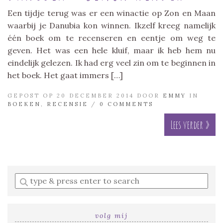
Een tijdje terug was er een winactie op Zon en Maan
waarbij je Danubia kon winnen. Ikzelf kreeg namelijk
één boek om te recenseren en eentje om weg te
geven. Het was een hele kluif, maar ik heb hem nu
eindelijk gelezen. Ik had erg veel zin om te beginnen in
het boek. Het gaat immers […]
GEPOST OP 20 DECEMBER 2014 DOOR
EMMY
IN
BOEKEN
,
RECENSIE
/
0 COMMENTS
Lees verder »
Enter
a
search
query
volg mij