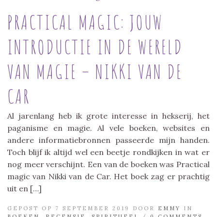
PRACTICAL MAGIC: JOUW
INTRODUCTIE IN DE WERELD
VAN MAGIE – NIKKI VAN DE
CAR
Al jarenlang heb ik grote interesse in hekserij, het
paganisme en magie. Al vele boeken, websites en
andere informatiebronnen passeerde mijn handen.
Toch blijf ik altijd wel een beetje rondkijken in wat er
nog meer verschijnt. Een van de boeken was Practical
magic van Nikki van de Car. Het boek zag er prachtig
uit en […]
GEPOST OP 7 SEPTEMBER 2019 DOOR
EMMY
IN
BOEKEN
,
RECENSIE
,
SPIRITUEEL
/
0 COMMENTS