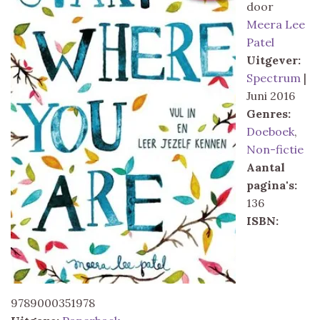
door
Meera Lee
Patel
Uitgever:
Spectrum
|
Juni 2016
Genres:
Doeboek
,
Non-fictie
Aantal
pagina's:
136
ISBN:
9789000351978