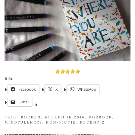
Delen:
Facebook
X
WhatsApp
E-mail
TAGS:
BOEKEN
,
BOEKEN IN 2016
,
DOEBOEK
,
MINDFULLNESS
,
NON-FICTIE
,
RECENSIE