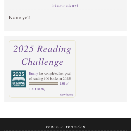
binnenkort
None yet!
2025 Reading
Challenge
Emmy
has completed her goal
of reading 100 books in 2025!
185 of
100 (100%)
view books
recente reacties