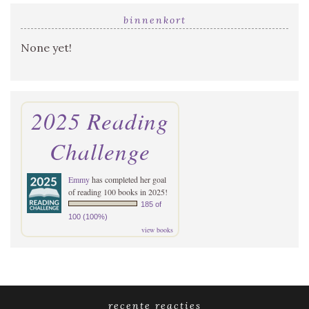
binnenkort
None yet!
2025 Reading
Challenge
Emmy
has completed her goal
of reading 100 books in 2025!
185 of
100 (100%)
view books
recente reacties