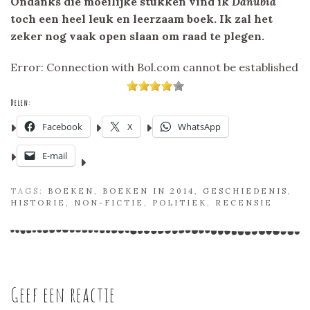
Ondanks die moeilijke stukken vind ik
Danubia
toch een heel leuk en leerzaam boek. Ik zal het
zeker nog vaak open slaan om raad te plegen.
Error: Connection with Bol.com cannot be established
Delen:
Facebook
X
WhatsApp
E-mail
TAGS:
BOEKEN
,
BOEKEN IN 2014
,
GESCHIEDENIS
,
HISTORIE
,
NON-FICTIE
,
POLITIEK
,
RECENSIE
Geef een reactie