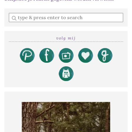
Enter
a
search
query
volg mij