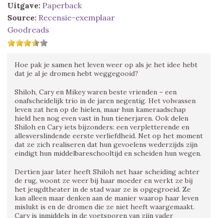
Uitgave:
Paperback
Source:
Recensie-exemplaar
Goodreads
Hoe pak je samen het leven weer op als je het idee hebt
dat je al je dromen hebt weggegooid?
Shiloh, Cary en Mikey waren beste vrienden – een
onafscheidelijk trio in de jaren negentig. Het volwassen
leven zat hen op de hielen, maar hun kameraadschap
hield hen nog even vast in hun tiener­jaren. Ook delen
Shiloh en Cary iets bijzonders: een verpletterende en
allesverslindende eerste verliefdheid. Net op het moment
dat ze zich realiseren dat hun gevoelens wederzijds zijn
eindigt hun middelbareschooltijd en scheiden hun wegen.
Dertien jaar later heeft Shiloh net haar scheiding achter
de rug, woont ze weer bij haar moeder en werkt ze bij
het jeugdtheater in de stad waar ze is opgegroeid. Ze
kan alleen maar denken aan de manier waarop haar leven
mislukt is en de dromen die ze niet heeft waargemaakt.
Cary is inmiddels in de voetsporen van zijn vader