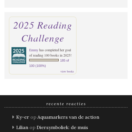
2025 Reading
Challenge
Emmy
has completed her goal
of reading 100 books in 2025!
185 of
100 (100%)
view books
recente reacties
Ky-er
op
Aquamarkers van de action
Lilian
op
Diersymboliek: de muis