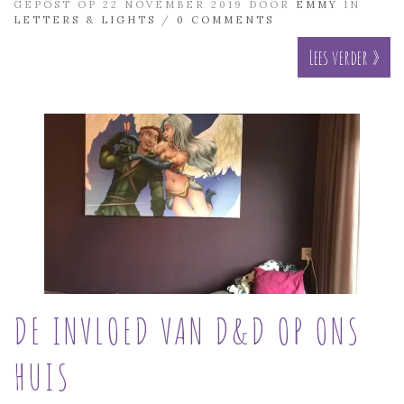
GEPOST OP 22 NOVEMBER 2019 DOOR
EMMY
IN
LETTERS & LIGHTS
/
0 COMMENTS
Lees verder »
DE INVLOED VAN D&D OP ONS
HUIS