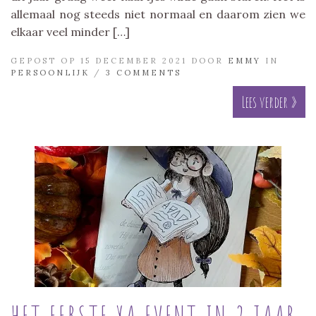
allemaal nog steeds niet normaal en daarom zien we
elkaar veel minder […]
GEPOST OP 15 DECEMBER 2021 DOOR
EMMY
IN
PERSOONLIJK
/
3 COMMENTS
Lees verder »
HET EERSTE YA EVENT IN 2 JAAR