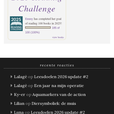
Challenge
Emmy
has completed her goal
of reading 100 books in 2025!
185 of
100 (100%)
view books
recente reacties
Lalagè
op
Leesdoelen 2026 update #2
Lalagè
op
Een jaar na mijn operatie
Ky-er
op
Aquamarkers van de action
Lilian
op
Diersymboliek: de muis
Luna
op
Leesdoelen 2026 update #2