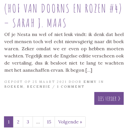
(HOF VAN DOORNS EN ROZEN #4)
– SARAH J. MAAS
Of je Nesta nu wel of niet leuk vindt: ik denk dat heel
veel mensen toch wel echt nieuwsgierig naar dit boek
waren. Zeker omdat we er even op hebben moeten
wachten. Tegelijk met de Engelse editie verscheen ook
de vertaling, dus ik besloot niet te lang te wachten
met het aanschaffen ervan. Ik begon […]
GEPOST OP 25 MAART 2021 DOOR
EMMY
IN
BOEKEN
,
RECENSIE
/
1 COMMENT
Lees verder »
1
2
3
…
15
Volgende »