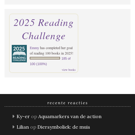
2025 Reading
Challenge
Emmy
has completed her goal
of reading 100 books in 2025!
185 of
100 (100%)
view books
recente reacties
Ky-er
op
Aquamarkers van de action
Lilian
op
Diersymboliek: de muis