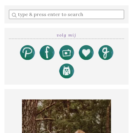
Enter
a
search
query
volg mij