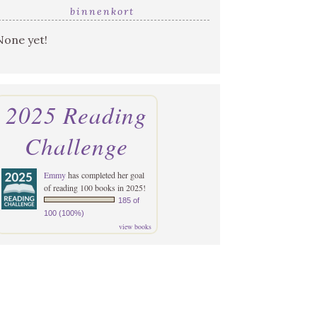
binnenkort
None yet!
2025 Reading
Challenge
Emmy
has completed her goal
of reading 100 books in 2025!
185 of
100 (100%)
view books