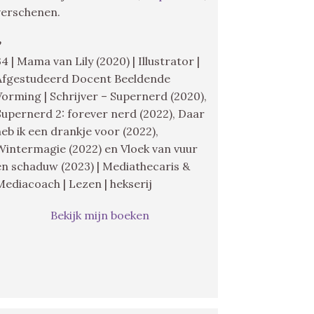
verschenen.
♥
34 | Mama van Lily (2020) | Illustrator |
Afgestudeerd Docent Beeldende
Vorming | Schrijver – Supernerd (2020),
Supernerd 2: forever nerd (2022), Daar
heb ik een drankje voor (2022),
Wintermagie (2022) en Vloek van vuur
en schaduw (2023) | Mediathecaris &
Mediacoach | Lezen | hekserij
Bekijk mijn boeken