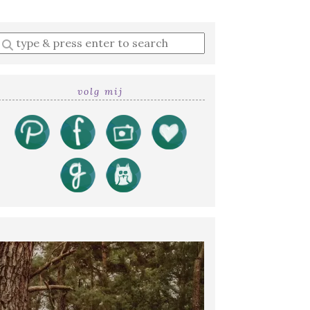
Enter
a
search
query
volg mij