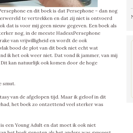
Persephone en dit boek is dat Persephone – dan nog
erwereld te vertrekken en dat zij niet is ontvoerd
Ook dat is voor mij geen nieuw gegeven. Een boek als
Sterker nog, in de meeste HadesxPersephone
rake van vrijwilligheid en wordt de ook
vlak bood de plot van dit boek niet echt wat
nd ik het ook weer niet. Dat vond ik jammer, van mij
Dit kan natuurlijk ook komen door de hoge
e smut.
tasy van de afgelopen tijd. Maar ik geloof in dit
ehad, het boek zo ontzettend veel sterker was
is een Young Adult en dat moet ik ook niet
van het boek genoten als het anders was geweest.