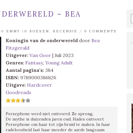
NDERWERELD – BEA
OOR
EMMY
IN
BOEKEN
,
RECENSIE
/
0 COMMENTS
Koningin van de onderwereld
door
Bea
Fitzgerald
Uitgever:
Van Goor
| Juli 2023
Genres:
Fantasy
,
Young Adult
Aantal pagina's:
384
ISBN:
9789000386826
Uitgave:
Hardcover
Goodreads
Persephone werd niet ontvoerd. Ze sprong.
De mythe is duizenden jaren oud. Hades ontvoert
Persephone om haar tot zijn bruid te maken. In haar
radeloosheid laat haar moeder de aarde langzaam