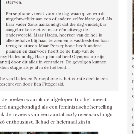
sterven.
Persephone vreest voor de dag waarop ze wordt
uitgehuwelijkt aan een of andere zelfvoldane god. Als
haar vader Zeus aankondigt dat die dag eindelijk is
aangebroken ziet ze maar één uitweg: de
onderwereld. Maar Hades, heerser van de hel, is
allesbehalve blij haar te zien en is vastbesloten haar
terug te sturen. Maar Persephone heeft andere
plannen en daarvoor heeft ze de hulp van de
sexy Hades nodig. Haar plan zal heel Olympus op zijn
 zij door dit alles in verandert. De gevolgen kunnen
lein stapje als je al in de hel bent…
the van Hades en Persephone is het eerste deel in een
 geschreven door Bea Fitzgerald.
 de boeken waar ik de afgelopen tijd het meest
erd aangekondigd als een feministische hertelling,
 ik de reviews van een aantal
early reviewers
langs
 enthousiast. Ik had er helemaal zin in.