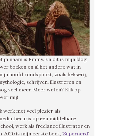
Mijn naam is Emmy. En dit is mijn blog
over boeken en al het andere wat in
mijn hoofd rondspookt, zoals hekserij,
mythologie, schrijven, illustreren en
nog veel meer. Meer weten? Klik op
over mij!
Ik werk met veel plezier als
mediathecaris op een middelbare
school, werk als freelance illustrator en
in 2020 is mijn eerste boek, ‘
Supernerd
‘,