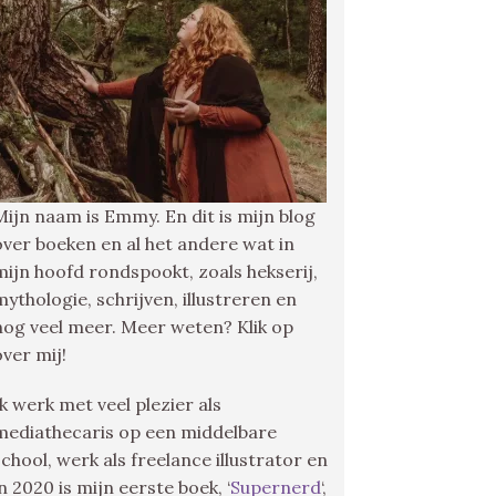
Mijn naam is Emmy. En dit is mijn blog
over boeken en al het andere wat in
mijn hoofd rondspookt, zoals hekserij,
mythologie, schrijven, illustreren en
nog veel meer. Meer weten? Klik op
over mij!
Ik werk met veel plezier als
mediathecaris op een middelbare
school, werk als freelance illustrator en
in 2020 is mijn eerste boek, ‘
Supernerd
‘,