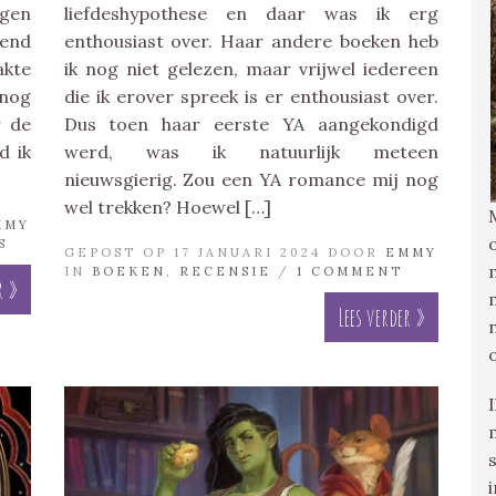
ogen
liefdeshypothese en daar was ik erg
kend
enthousiast over. Haar andere boeken heb
akte
ik nog niet gelezen, maar vrijwel iedereen
 nog
die ik erover spreek is er enthousiast over.
r de
Dus toen haar eerste YA aangekondigd
d ik
werd, was ik natuurlijk meteen
nieuwsgierig. Zou een YA romance mij nog
wel trekken? Hoewel […]
MMY
S
GEPOST OP 17 JANUARI 2024 DOOR
EMMY
IN
BOEKEN
,
RECENSIE
/
1 COMMENT
r »
Lees verder »