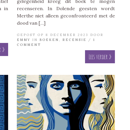
tief
gelegenheid kreeg dit boek te mogen
n in
recenseren. In Dolende geesten wordt
Merthe niet alleen geconfronteerd met de
dood van […]
GEPOST OP 8 DECEMBER 2023 DOOR
EMMY
IN
BOEKEN
,
RECENSIE
/
1
COMMENT
r »
Lees verder »