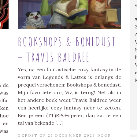
BOOKSHOPS & BONEDUST
– TRAVIS BALDREE
Yes, na een fantastische cozy fantasy in de
vorm van Legends & Lattes is onlangs de
prequel verschenen: Bookshops & bonedust.
n de
Mijn favoriete orc, Viv, is terug! Net als in
 was
het andere boek weet Travis Baldree weer
lfu,
een heerlijke cozy fantasy neer te zetten.
eken
Ben je een (TT)RPG-speler, dan zal je een
 hoe
tal van bekende […]
e en
 was
GEPOST OP 25 DECEMBER 2023 DOOR