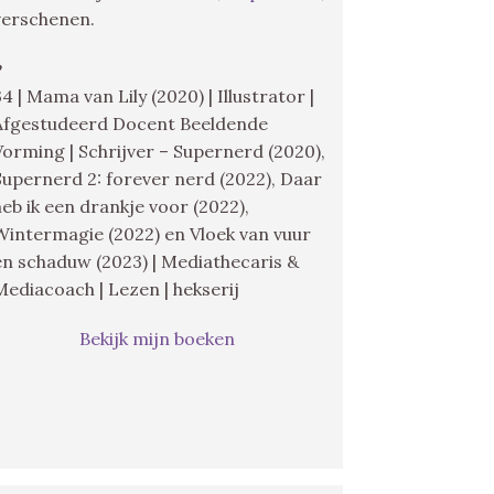
verschenen.
♥
34 | Mama van Lily (2020) | Illustrator |
Afgestudeerd Docent Beeldende
Vorming | Schrijver – Supernerd (2020),
Supernerd 2: forever nerd (2022), Daar
heb ik een drankje voor (2022),
Wintermagie (2022) en Vloek van vuur
en schaduw (2023) | Mediathecaris &
Mediacoach | Lezen | hekserij
Bekijk mijn boeken