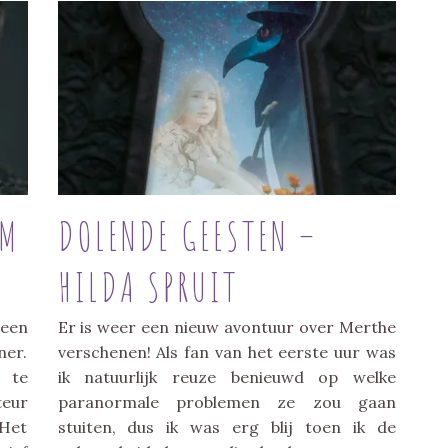
OM
DOLENDE GEESTEN –
HILDA SPRUIT
 een
Er is weer een nieuw avontuur over Merthe
ner.
verschenen! Als fan van het eerste uur was
e te
ik natuurlijk reuze benieuwd op welke
teur
paranormale problemen ze zou gaan
 Het
stuiten, dus ik was erg blij toen ik de