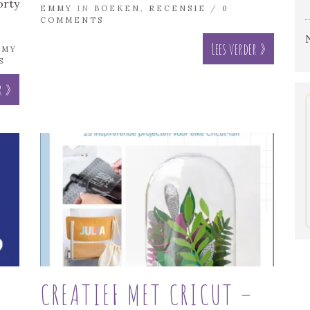
orty
EMMY
IN
BOEKEN
,
RECENSIE
/
0
COMMENTS
Lees verder »
MMY
S
r »
CREATIEF MET CRICUT –