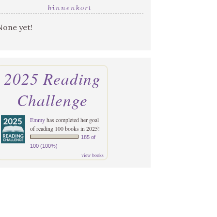
binnenkort
None yet!
2025 Reading
Challenge
Emmy
has completed her goal
of reading 100 books in 2025!
185 of
100 (100%)
view books