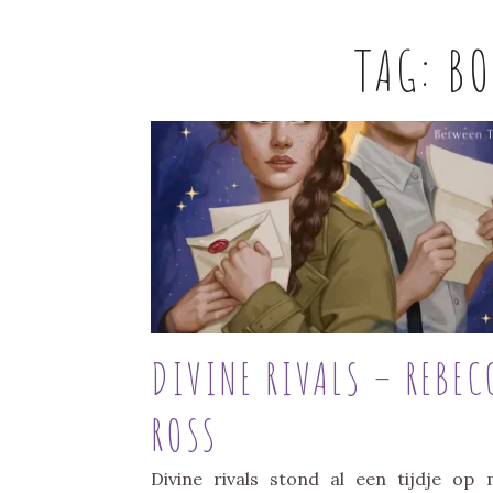
TAG:
BO
DIVINE RIVALS – REBEC
ROSS
Divine rivals stond al een tijdje op 