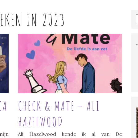
EKEN IN 2023
CA
CHECK & MATE – ALI
HAZELWOOD
mijn
Ali Hazelwood kende ik al van De