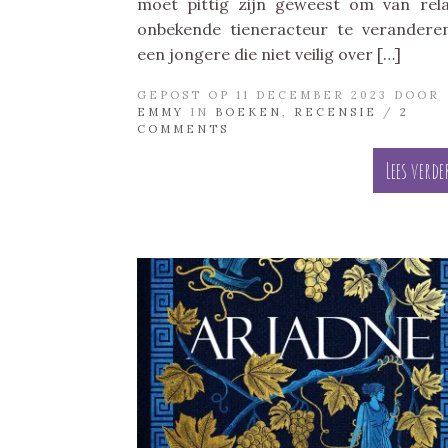
moet pittig zijn geweest om van rela
onbekende tieneracteur te verandere
een jongere die niet veilig over […]
GEPOST OP 11 DECEMBER 2023 DOOR
EMMY
IN
BOEKEN
,
RECENSIE
/
2
COMMENTS
Lees verde