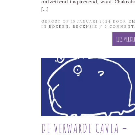
ontzettend inspirerend, want Chakrab
[…]
GEPOST OP 15 JANUARI 2024 DOOR
E
IN
BOEKEN
,
RECENSIE
/
0 COMMENT
Lees verde
DE VERWARDE CAVIA –