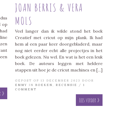
JOAN BERRIS & VERA
MOLS
 dus
d op
 had
Veel langer dan ik wilde stond het boek
line
Creatief met cricut op mijn plank. Ik had
ezen
hem al een paar keer doorgebladerd, maar
want
nog niet eerder echt alle projectjes in het
 een
boek gelezen. Nu wel. En wat is het een leuk
boek. De auteurs leggen met heldere
stappen uit hoe je de cricut machines en […]
GEPOST OP 13 DECEMBER 2023 DOOR
EMMY
IN
BOEKEN
,
RECENSIE
/
1
COMMENT
r »
Lees verder »