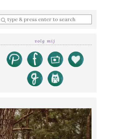
Enter
a
search
query
volg mij