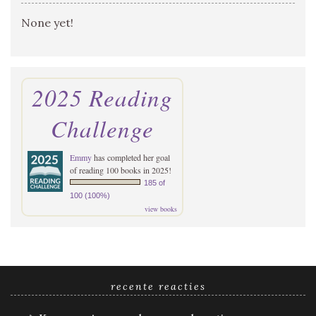
None yet!
2025 Reading
Challenge
Emmy
has completed her goal
of reading 100 books in 2025!
185 of
100 (100%)
view books
recente reacties