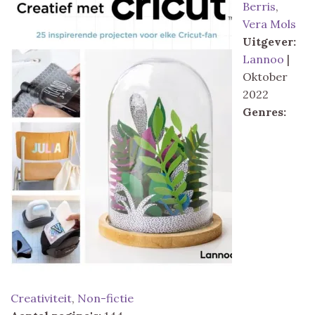
Berris
,
Vera Mols
Uitgever:
Lannoo
|
Oktober
2022
Genres:
Creativiteit
,
Non-fictie