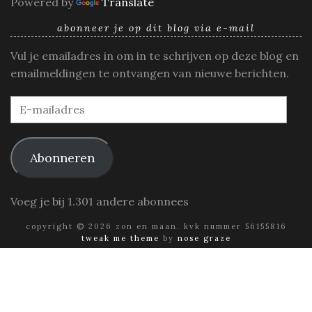
Powered by
Translate
abonneer je op dit blog via e-mail
Vul je emailadres in om in te schrijven op deze blog en
emailmeldingen te ontvangen van nieuwe berichten.
E-
mailadres
Abonneren
Voeg je bij 1.301 andere abonnees
copyright © 2026 zon en maan. kvk nummer 56155816
tweak me theme
by
nose graze