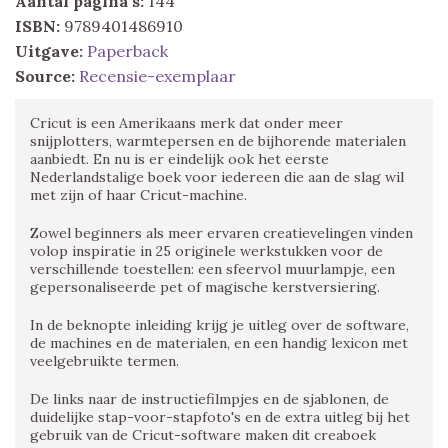
Aantal pagina's:
144
ISBN:
9789401486910
Uitgave:
Paperback
Source:
Recensie-exemplaar
Cricut is een Amerikaans merk dat onder meer
snijplotters, warmtepersen en de bijhorende materialen
aanbiedt. En nu is er eindelijk ook het eerste
Nederlandstalige boek voor iedereen die aan de slag wil
met zijn of haar Cricut-machine.
Zowel beginners als meer ervaren creatievelingen vinden
volop inspiratie in 25 originele werkstukken voor de
verschillende toestellen: een sfeervol muurlampje, een
gepersonaliseerde pet of magische kerstversiering.
In de beknopte inleiding krijg je uitleg over de software,
de machines en de materialen, en een handig lexicon met
veelgebruikte termen.
De links naar de instructiefilmpjes en de sjablonen, de
duidelijke stap-voor-stapfoto's en de extra uitleg bij het
gebruik van de Cricut-software maken dit creaboek