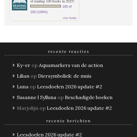
of reading 100 books in 2025!
185 of
100 (100%)
view books
recente reacties
Ky-er
op
Aquamarkers van de action
Lilian
op
Diersymboliek: de muis
Luna
op
Leesdoelen 2026 update #2
Susanne l Sylluna
op
Beschadigde boeken
Marjolijn
op
Leesdoelen 2026 update #2
recente berichten
Leesdoelen 2026 update #2