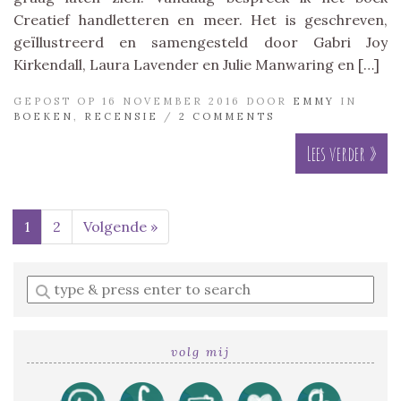
Creatief handletteren en meer. Het is geschreven,
geïllustreerd en samengesteld door Gabri Joy
Kirkendall, Laura Lavender en Julie Manwaring en […]
GEPOST OP 16 NOVEMBER 2016 DOOR
EMMY
IN
BOEKEN
,
RECENSIE
/
2 COMMENTS
Lees verder »
1
2
Volgende »
Enter
a
search
query
volg mij