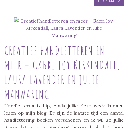
CREATIEF HANDLETTEREN EN
MEER – GABRI JOY KIRKENDALL,
LAURA LAVENDER EN JULIE
MANWARING
Handletteren is hip, zoals jullie deze week kunnen
lezen op mijn blog. Er zijn de laatste tijd een aantal
handlettering boeken verschenen en ik wil ze jullie
graag laten zien. Vandaag bespreek ik het boek