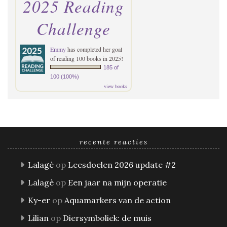
2025 Reading
Challenge
Emmy
has completed her goal
of reading 100 books in 2025!
185 of
100 (100%)
view books
recente reacties
Lalagè
op
Leesdoelen 2026 update #2
Lalagè
op
Een jaar na mijn operatie
Ky-er
op
Aquamarkers van de action
Lilian
op
Diersymboliek: de muis