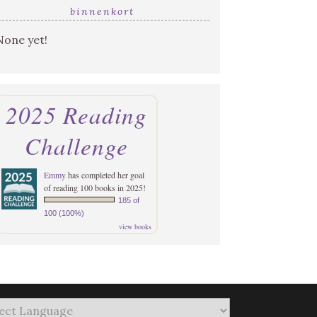
binnenkort
None yet!
2025 Reading
Challenge
Emmy
has completed her goal
of reading 100 books in 2025!
185 of
100 (100%)
view books