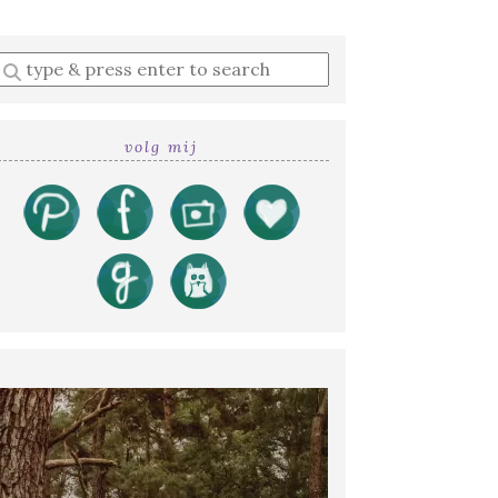
Enter
a
search
query
volg mij