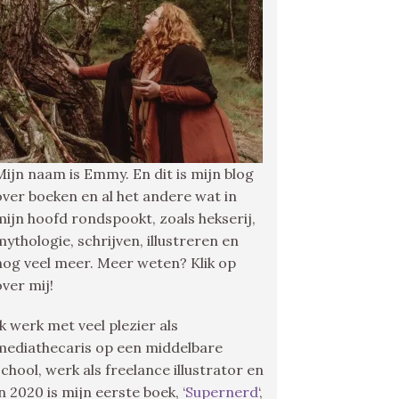
Mijn naam is Emmy. En dit is mijn blog
over boeken en al het andere wat in
mijn hoofd rondspookt, zoals hekserij,
mythologie, schrijven, illustreren en
nog veel meer. Meer weten? Klik op
over mij!
Ik werk met veel plezier als
mediathecaris op een middelbare
school, werk als freelance illustrator en
in 2020 is mijn eerste boek, ‘
Supernerd
‘,