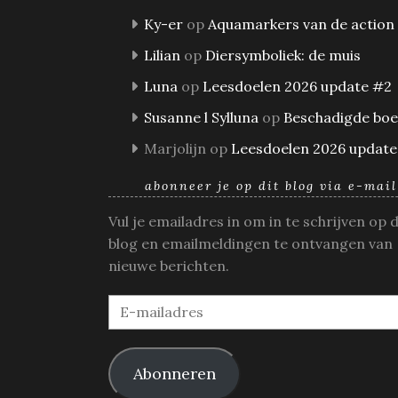
Ky-er
op
Aquamarkers van de action
Lilian
op
Diersymboliek: de muis
Luna
op
Leesdoelen 2026 update #2
Susanne l Sylluna
op
Beschadigde bo
Marjolijn
op
Leesdoelen 2026 update
abonneer je op dit blog via e-mail
Vul je emailadres in om in te schrijven op 
blog en emailmeldingen te ontvangen van
nieuwe berichten.
E-
mailadres
Abonneren