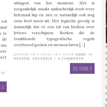
uitingen van het moment. Het is
toegankelijk, maakt ambachtelijk werk weer
helemaal hip en ziet er natuurlijk ook nog
eens heel mooi uit. Het logische gevolg is
 rol
natuurlijk dat er een tal van boeken over
kind
letters verschijnen. Boeken die de
n te
traditionele typografische regels
m de
overboord gooien en mensen laten […]
r me
keer
GEPOST OP 1 APRIL 2017 DOOR
EMMY
IN
ect
BOEKEN
,
RECENSIE
/
4 COMMENTS
Lees verder »
IN
r »