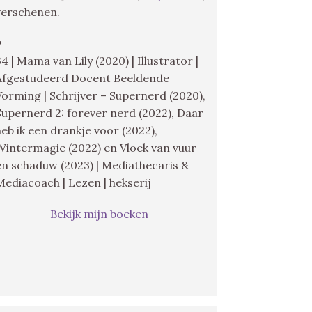
verschenen.
♥
34 | Mama van Lily (2020) | Illustrator |
Afgestudeerd Docent Beeldende
Vorming | Schrijver – Supernerd (2020),
Supernerd 2: forever nerd (2022), Daar
heb ik een drankje voor (2022),
Wintermagie (2022) en Vloek van vuur
en schaduw (2023) | Mediathecaris &
Mediacoach | Lezen | hekserij
Bekijk mijn boeken