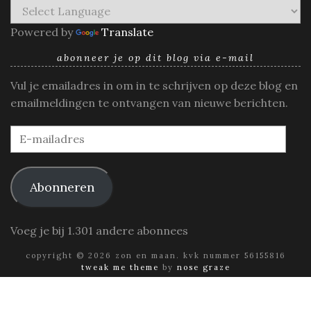
Powered by
Translate
abonneer je op dit blog via e-mail
Vul je emailadres in om in te schrijven op deze blog en
emailmeldingen te ontvangen van nieuwe berichten.
E-
mailadres
Abonneren
Voeg je bij 1.301 andere abonnees
copyright © 2026 zon en maan. kvk nummer 56155816
tweak me theme
by
nose graze