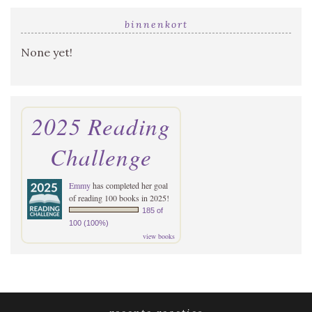
binnenkort
None yet!
2025 Reading
Challenge
Emmy
has completed her goal
of reading 100 books in 2025!
185 of
100 (100%)
view books