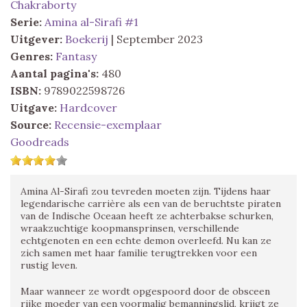
Chakraborty
Serie:
Amina al-Sirafi #1
Uitgever:
Boekerij
| September 2023
Genres:
Fantasy
Aantal pagina's:
480
ISBN:
9789022598726
Uitgave:
Hardcover
Source:
Recensie-exemplaar
Goodreads
Amina Al-Sirafi zou tevreden moeten zijn. Tijdens haar
legendarische carrière als een van de beruchtste piraten
van de Indische Oceaan heeft ze achterbakse schurken,
wraakzuchtige koopmansprinsen, verschillende
echtgenoten en een echte demon overleefd. Nu kan ze
zich samen met haar familie terugtrekken voor een
rustig leven.
Maar wanneer ze wordt opgespoord door de obsceen
rijke moeder van een voormalig bemanningslid, krijgt ze