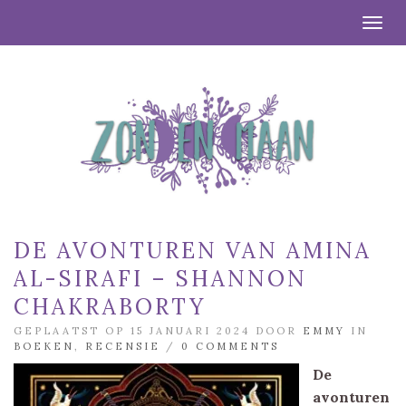
Togg
DE AVONTUREN VAN AMINA
AL-SIRAFI – SHANNON
CHAKRABORTY
GEPLAATST OP 15 JANUARI 2024 DOOR
EMMY
IN
BOEKEN
,
RECENSIE
/
0 COMMENTS
De
avonturen