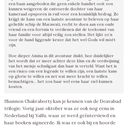
een baan aangeboden die geen enkele bandiet ooit zou
kunnen weigeren: de ontvoerde dochter van haar
kameraad opsporen in ruil voor een koninklijk bedrag. Ze
krijgt de kans om een laatste avontuur te beleven op haar
geliefde schip de Marawati, recht te doen aan een oude
vriend en een fortuin te verdienen dat de toekomst van
haar familie voor altijd veilig zou stellen. Het lijkt zo’n
voor de hand liggende keuze dat het wel Gods wil móét
zijn.
Hoe dieper Amina in dit avontuur duikt, hoe duidelijker
het wordt dat er meer achter deze klus en de verdwijning
van het meisje schuilgaat dan haar is verteld. Want het is
een risico om een legende te willen zijn, een laatste kans
op glorie te willen en net wat meer kracht te willen
bemachtigen… het zou haar wel eens haar ziel kunnen
kosten.
Shannon Chakraborty kan je kennen van de Deavabad
trilogie. Vorig jaar oktober was ze ook nog eens in
Nederland bij Yalfu, waar ze werd geïnterviewd en
haar boeken signeerde. Ik was er ook bij en hoorde