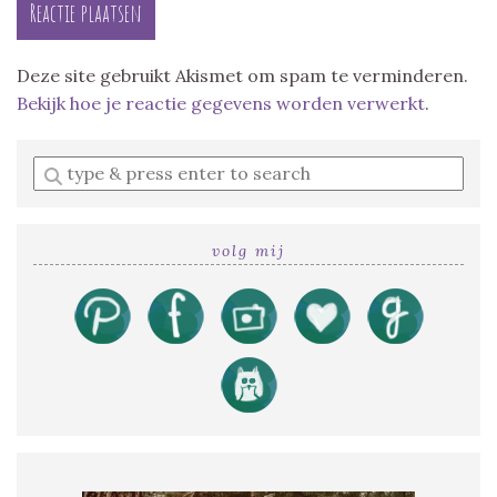
Deze site gebruikt Akismet om spam te verminderen.
Bekijk hoe je reactie gegevens worden verwerkt
.
Enter
a
search
query
volg mij