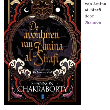
van Amina
al-Sirafi
door
Shannon