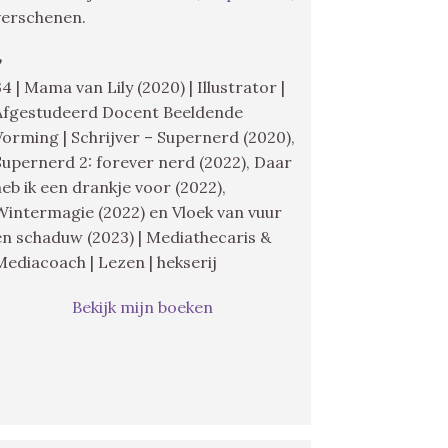
verschenen.
♥
34 | Mama van Lily (2020) | Illustrator |
Afgestudeerd Docent Beeldende
Vorming | Schrijver – Supernerd (2020),
Supernerd 2: forever nerd (2022), Daar
heb ik een drankje voor (2022),
Wintermagie (2022) en Vloek van vuur
en schaduw (2023) | Mediathecaris &
Mediacoach | Lezen | hekserij
Bekijk mijn boeken