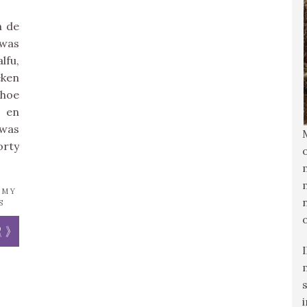
n de
 was
lfu,
eken
 hoe
e en
 was
orty
MMY
S
r »