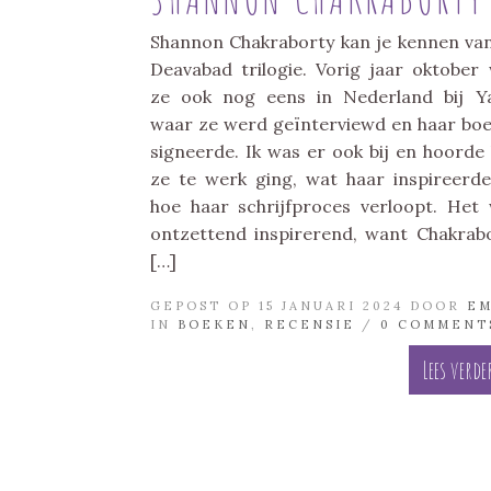
Shannon Chakraborty kan je kennen va
Deavabad trilogie. Vorig jaar oktober
ze ook nog eens in Nederland bij Ya
waar ze werd geïnterviewd en haar bo
signeerde. Ik was er ook bij en hoorde
ze te werk ging, wat haar inspireerd
hoe haar schrijfproces verloopt. Het
ontzettend inspirerend, want Chakrab
[…]
GEPOST OP 15 JANUARI 2024 DOOR
E
IN
BOEKEN
,
RECENSIE
/
0 COMMENT
Lees verde