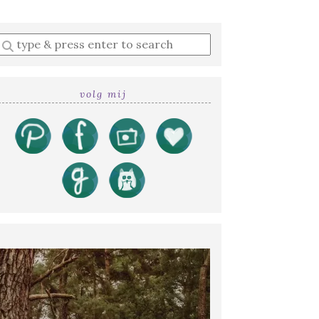
Enter
a
search
query
volg mij