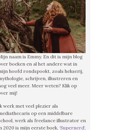
Mijn naam is Emmy. En dit is mijn blog
over boeken en al het andere wat in
mijn hoofd rondspookt, zoals hekserij,
mythologie, schrijven, illustreren en
nog veel meer. Meer weten? Klik op
over mij!
Ik werk met veel plezier als
mediathecaris op een middelbare
school, werk als freelance illustrator en
in 2020 is mijn eerste boek, ‘
Supernerd
‘,