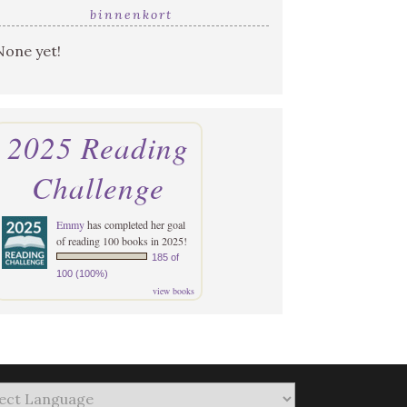
binnenkort
None yet!
2025 Reading
Challenge
Emmy
has completed her goal
of reading 100 books in 2025!
185 of
100 (100%)
view books