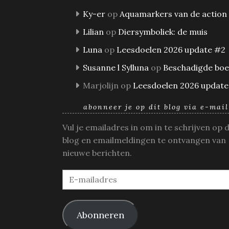
Ky-er
op
Aquamarkers van de action
Lilian
op
Diersymboliek: de muis
Luna
op
Leesdoelen 2026 update #2
Susanne l Sylluna
op
Beschadigde bo
Marjolijn
op
Leesdoelen 2026 update
abonneer je op dit blog via e-mail
Vul je emailadres in om in te schrijven op 
blog en emailmeldingen te ontvangen van
nieuwe berichten.
E-
mailadres
Abonneren