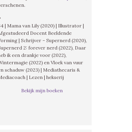
verschenen.
♥
34 | Mama van Lily (2020) | Illustrator |
Afgestudeerd Docent Beeldende
Vorming | Schrijver – Supernerd (2020),
Supernerd 2: forever nerd (2022), Daar
heb ik een drankje voor (2022),
Wintermagie (2022) en Vloek van vuur
en schaduw (2023) | Mediathecaris &
Mediacoach | Lezen | hekserij
Bekijk mijn boeken