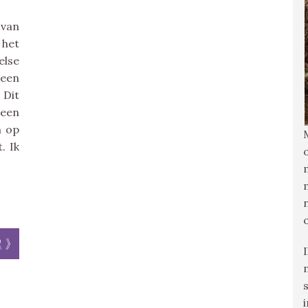
 van
 het
else
een
 Dit
 een
n op
. Ik
r »