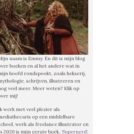
Mijn naam is Emmy. En dit is mijn blog
over boeken en al het andere wat in
mijn hoofd rondspookt, zoals hekserij,
mythologie, schrijven, illustreren en
nog veel meer. Meer weten? Klik op
over mij!
Ik werk met veel plezier als
mediathecaris op een middelbare
school, werk als freelance illustrator en
in 2020 is mijn eerste boek, ‘
Supernerd
‘,