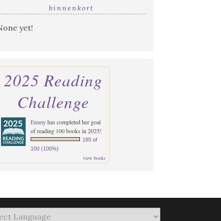
binnenkort
None yet!
2025 Reading
Challenge
Emmy
has completed her goal
of reading 100 books in 2025!
185 of
100 (100%)
view books