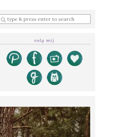
Enter
a
search
query
volg mij