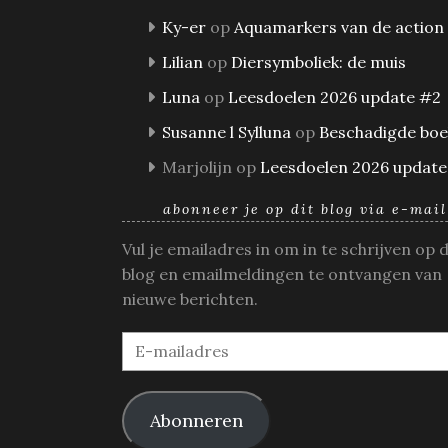
Ky-er
op
Aquamarkers van de action
Lilian
op
Diersymboliek: de muis
Luna
op
Leesdoelen 2026 update #2
Susanne l Sylluna
op
Beschadigde bo
Marjolijn
op
Leesdoelen 2026 update
abonneer je op dit blog via e-mail
Vul je emailadres in om in te schrijven op 
blog en emailmeldingen te ontvangen van
nieuwe berichten.
E-
mailadres
Abonneren