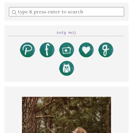
Enter
a
search
query
volg mij