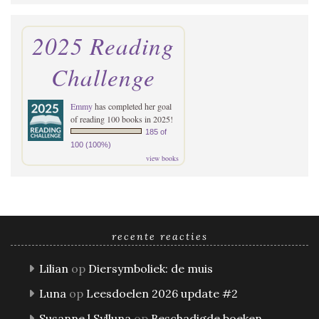
2025 Reading
Challenge
Emmy
has completed her goal
of reading 100 books in 2025!
185 of
100 (100%)
view books
recente reacties
Lilian
op
Diersymboliek: de muis
Luna
op
Leesdoelen 2026 update #2
Susanne l Sylluna
op
Beschadigde boeken