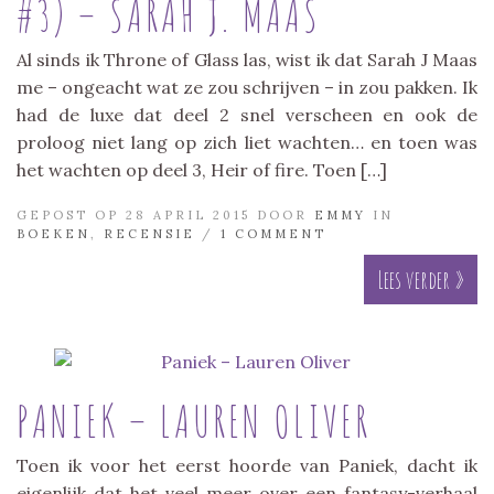
#3) – SARAH J. MAAS
Al sinds ik Throne of Glass las, wist ik dat Sarah J Maas
me – ongeacht wat ze zou schrijven – in zou pakken. Ik
had de luxe dat deel 2 snel verscheen en ook de
proloog niet lang op zich liet wachten… en toen was
het wachten op deel 3, Heir of fire. Toen […]
GEPOST OP 28 APRIL 2015 DOOR
EMMY
IN
BOEKEN
,
RECENSIE
/
1 COMMENT
Lees verder »
PANIEK – LAUREN OLIVER
Toen ik voor het eerst hoorde van Paniek, dacht ik
eigenlijk dat het veel meer over een fantasy-verhaal