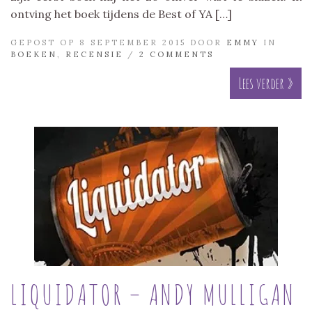
ontving het boek tijdens de Best of YA […]
GEPOST OP 8 SEPTEMBER 2015 DOOR
EMMY
IN
BOEKEN
,
RECENSIE
/
2 COMMENTS
Lees verder »
LIQUIDATOR – ANDY MULLIGAN