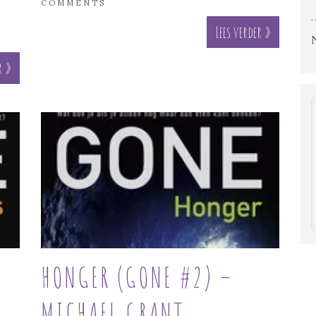
COMMENTS
Lees verder »
r »
HONGER (GONE #2) –
MICHAEL GRANT