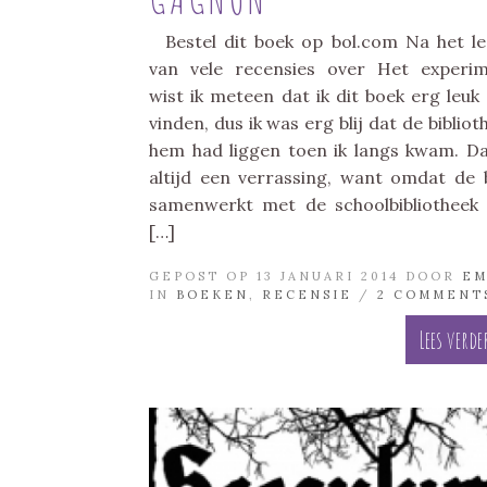
Bestel dit boek op bol.com Na het l
van vele recensies over Het experi
wist ik meteen dat ik dit boek erg leuk
vinden, dus ik was erg blij dat de bibliot
hem had liggen toen ik langs kwam. Da
altijd een verrassing, want omdat de 
samenwerkt met de schoolbibliotheek
[…]
GEPOST OP 13 JANUARI 2014 DOOR
E
IN
BOEKEN
,
RECENSIE
/
2 COMMENT
Lees verde