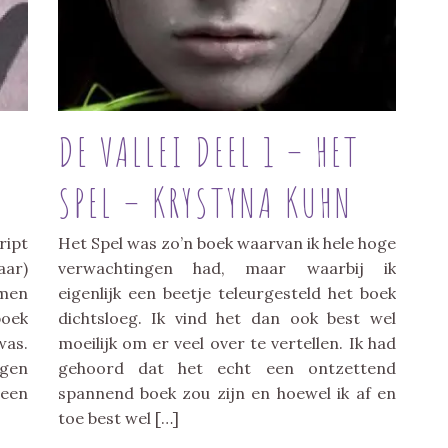
DE VALLEI DEEL 1 – HET
SPEL – KRYSTYNA KUHN
ript
Het Spel was zo’n boek waarvan ik hele hoge
aar)
verwachtingen had, maar waarbij ik
amen
eigenlijk een beetje teleurgesteld het boek
boek
dichtsloeg. Ik vind het dan ook best wel
was.
moeilijk om er veel over te vertellen. Ik had
egen
gehoord dat het echt een ontzettend
 een
spannend boek zou zijn en hoewel ik af en
toe best wel […]