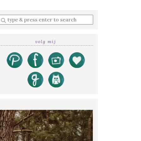
Enter
a
search
query
volg mij