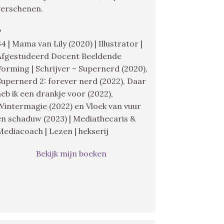
verschenen.
♥
34 | Mama van Lily (2020) | Illustrator |
Afgestudeerd Docent Beeldende
Vorming | Schrijver – Supernerd (2020),
Supernerd 2: forever nerd (2022), Daar
heb ik een drankje voor (2022),
Wintermagie (2022) en Vloek van vuur
en schaduw (2023) | Mediathecaris &
Mediacoach | Lezen | hekserij
Bekijk mijn boeken