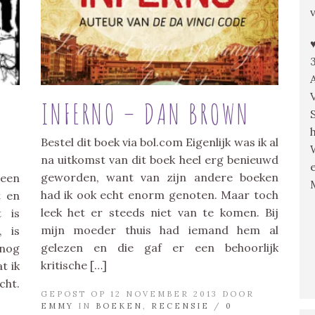
INFERNO – DAN BROWN
Bestel dit boek via bol.com Eigenlijk was ik al
na uitkomst van dit boek heel erg benieuwd
geworden, want van zijn andere boeken
 een
had ik ook echt enorm genoten. Maar toch
t en
leek het er steeds niet van te komen. Bij
t is
mijn moeder thuis had iemand hem al
, is
gelezen en die gaf er een behoorlijk
 nog
kritische […]
t ik
cht.
GEPOST OP 12 NOVEMBER 2013 DOOR
EMMY
IN
BOEKEN
,
RECENSIE
/
0