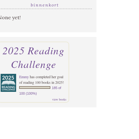
binnenkort
None yet!
2025 Reading
Challenge
Emmy
has completed her goal
of reading 100 books in 2025!
185 of
100 (100%)
view books