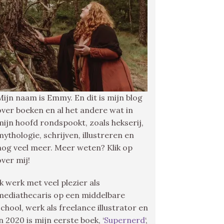
Mijn naam is Emmy. En dit is mijn blog
over boeken en al het andere wat in
mijn hoofd rondspookt, zoals hekserij,
mythologie, schrijven, illustreren en
nog veel meer. Meer weten? Klik op
over mij!
Ik werk met veel plezier als
mediathecaris op een middelbare
school, werk als freelance illustrator en
in 2020 is mijn eerste boek, ‘
Supernerd
‘,