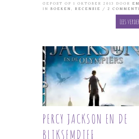
GEPOST OP 1 OKTOBER 2013 DOOR
E
IN
BOEKEN
,
RECENSIE
/
2 COMMENT
Lees verde
PERCY JACKSON EN DE
BLIKSEMDIEF