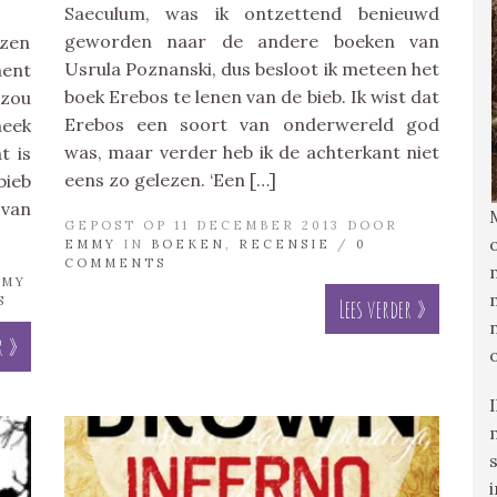
Saeculum, was ik ontzettend benieuwd
geworden naar de andere boeken van
ezen
Usrula Poznanski, dus besloot ik meteen het
ment
boek Erebos te lenen van de bieb. Ik wist dat
 zou
Erebos een soort van onderwereld god
heek
was, maar verder heb ik de achterkant niet
t is
eens zo gelezen. ‘Een […]
bieb
 van
GEPOST OP 11 DECEMBER 2013 DOOR
EMMY
IN
BOEKEN
,
RECENSIE
/
0
COMMENTS
MMY
S
Lees verder »
r »