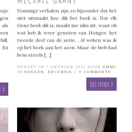
nsje
Sommige verhalen zijn zo bijzonder dat het
egen
niet uitmaakt hoe dik het boek is. Dat elk
 als
Gone boek dik is, maakt me niks uit, want oh
 een
wat heb ik weer genoten van Honger, het
ill,
tweede deel van de serie. . Al weken was ik
. En
op het boek aan het azen. Maar de bieb had
hem steeds […]
GEPOST OP 7 OKTOBER 2013 DOOR
EMMY
IN
BOEKEN
,
RECENSIE
/
0 COMMENTS
Lees verder »
r »