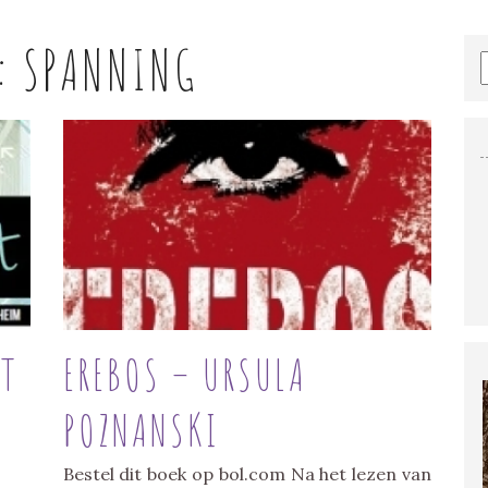
E:
SPANNING
ET
EREBOS – URSULA
POZNANSKI
Bestel dit boek op bol.com Na het lezen van